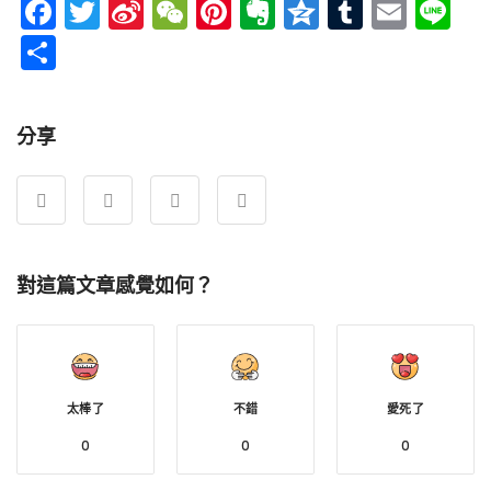
Facebook
Twitter
Sina
WeChat
Pinterest
Evernote
Qzone
Tumblr
Emai
Li
Weibo
分
享
分享
對這篇文章感覺如何？
太棒了
不錯
愛死了
0
0
0