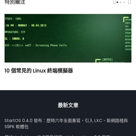
特別關注
10 個常見的 Linux 終端模擬器
小
最新文章
StartOS 0.4.0 發布：歷時六年全面重寫，引入 LXC、新網路棧與
S9PK 軟體包