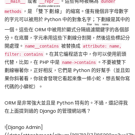
或者
。這些有時被稱為
__main__
__repr__
dunder
double underscore
，是 「
雙下劃線
」 的縮寫。僅有幾個非字母數字
methods
的字元可以被用於 Python 中的對象名字；下劃線是其中的
filter key name
一個。這些在 ORM 中被用於顯式分隔
過濾關鍵字
的各個部
分。在底層，字元串用這些下劃線分割開，然後這些標記分
開處理。
被替換成
name__contains
attribute: name,
。在其它編程語言中，你可以使用箭頭
filter: contains
代替，比如，在 PHP 中是
。不要被雙下
name->contains
劃線嚇著你，正好相反，它們是 Python 的好幫手（並且如
果你斜著看，你就會發現它看起來像一條小蛇，想去幫你寫
代碼的小蟒蛇）。
ORM 是非常強大並且是 Python 特有的。不過，還記得我
在上面提到過的 Django 的管理網站嗎？
![Django Admin]