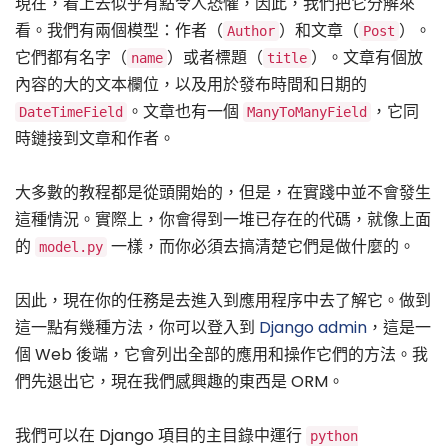
現在，看上去似乎有點令人恐懼，因此，我們把它分解來
看。我們有兩個模型：作者（
）和文章（
）。
Author
Post
它們都有名字（
）或者標題（
）。文章有個放
name
title
內容的大的文本欄位，以及用於發布時間和日期的
。文章也有一個
，它同
DateTimeField
ManyToManyField
時鏈接到文章和作者。
大多數的教程都是從頭開始的，但是，在實踐中並不會發生
這種情況。實際上，你會得到一堆已存在的代碼，就像上面
的
一樣，而你必須去搞清楚它們是做什麼的。
model.py
因此，現在你的任務是去進入到應用程序中去了解它。做到
這一點有幾種方法，你可以登入到
Django admin
，這是一
個 Web 後端，它會列出全部的應用和操作它們的方法。我
們先退出它，現在我們感興趣的東西是 ORM。
我們可以在 Django 項目的主目錄中運行
python