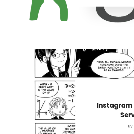
Instagra
Se
By