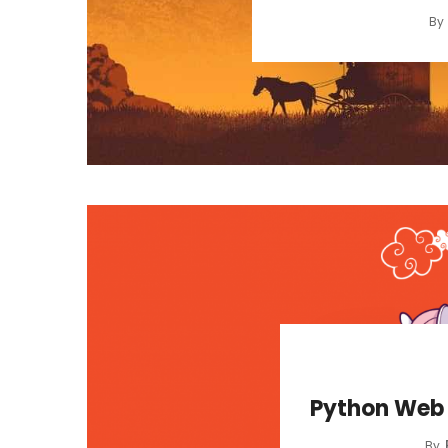
By
Python We
By