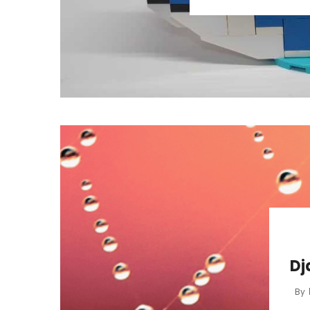
Dj
By