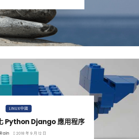
小白觀察：Let&apos;s Encrpt 正
更開放的分散式事務 | Fe
LINUX中國
過渡到 ISRG Root
升級，更名為 Seata
化 Python Django 應用程序
Rain
2018 年 9 月 12 日