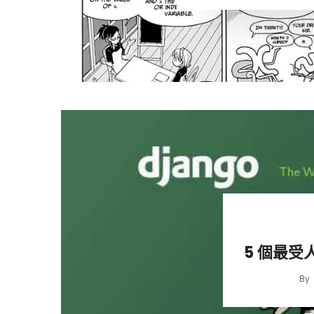
5 個最受人
By