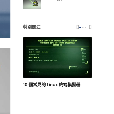
特別關注
scar 品牌
10 個常見的 Linux 終端模擬器
小白觀察：Le
過渡到 ISRG