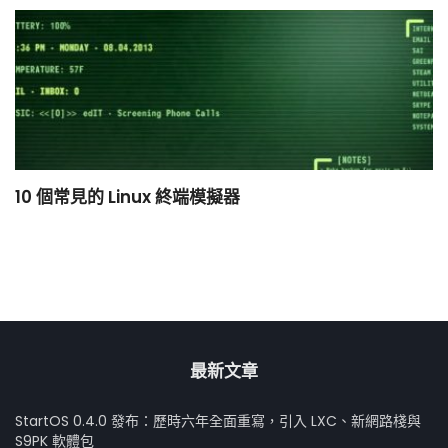
10 個常見的 Linux 終端模擬器
小
最新文章
StartOS 0.4.0 發布：歷時六年全面重寫，引入 LXC、新網路棧與
S9PK 軟體包