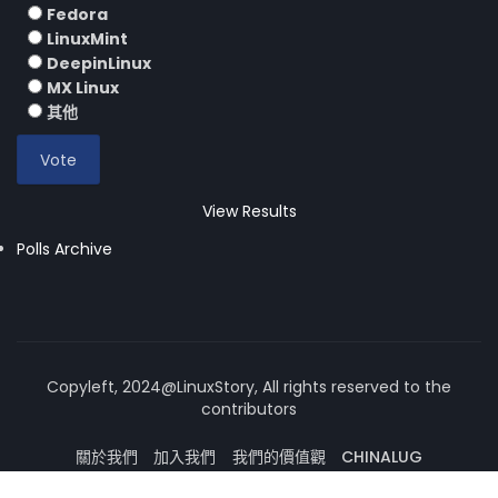
Fedora
LinuxMint
DeepinLinux
MX Linux
其他
View Results
Polls Archive
Copyleft, 2024@LinuxStory, All rights reserved to the
contributors
關於我們
加入我們
我們的價值觀
CHINALUG
操作系統論壇