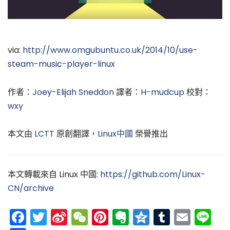
via:
http://www.omgubuntu.co.uk/2014/10/use-
steam-music-player-linux
作者：
Joey-Elijah Sneddon
譯者：
H-mudcup
校對：
wxy
本文由
LCTT
原創翻譯，
Linux中國
榮譽推出
本文轉載來自 Linux 中國:
https://github.com/Linux-
CN/archive
Facebook
Twitter
Sina
WeChat
Pinterest
Evernote
Qzone
Tumblr
Emai
Li