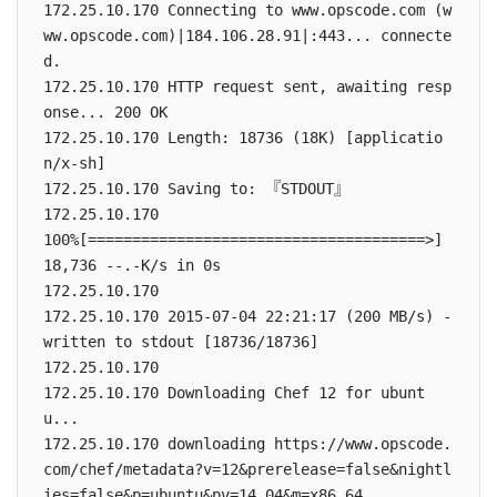
172.25.10.170 Connecting to www.opscode.com (w
ww.opscode.com)|184.106.28.91|:443... connecte
d.

172.25.10.170 HTTP request sent, awaiting resp
onse... 200 OK

172.25.10.170 Length: 18736 (18K) [applicatio
n/x-sh]

172.25.10.170 Saving to: 『STDOUT』

172.25.10.170

100%[======================================>] 
18,736 --.-K/s in 0s

172.25.10.170

172.25.10.170 2015-07-04 22:21:17 (200 MB/s) - 
written to stdout [18736/18736]

172.25.10.170

172.25.10.170 Downloading Chef 12 for ubunt
u...

172.25.10.170 downloading https://www.opscode.
com/chef/metadata?v=12&prerelease=false&nightl
ies=false&p=ubuntu&pv=14.04&m=x86_64
