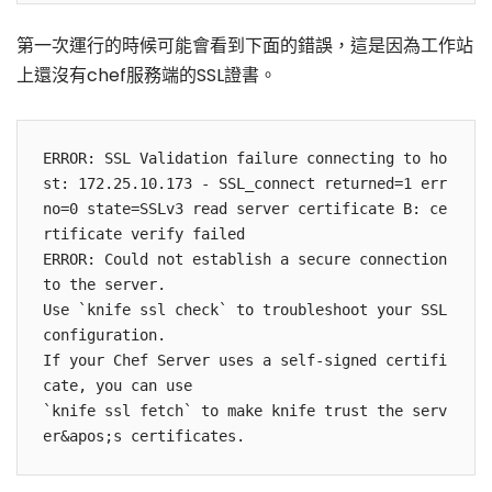
第一次運行的時候可能會看到下面的錯誤，這是因為工作站
上還沒有chef服務端的SSL證書。
ERROR: SSL Validation failure connecting to ho
st: 172.25.10.173 - SSL_connect returned=1 err
no=0 state=SSLv3 read server certificate B: ce
rtificate verify failed

ERROR: Could not establish a secure connection 
to the server.

Use `knife ssl check` to troubleshoot your SSL 
configuration.

If your Chef Server uses a self-signed certifi
cate, you can use

`knife ssl fetch` to make knife trust the serv