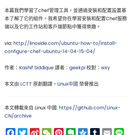
本篇我們學習了chef管理工具，並通過安裝和配置設置基
本了解了它的組件。我希望你在學習安裝和配置Chef服務
端以及它的工作站和客戶端節點中獲得樂趣。
via:
http://linoxide.com/ubuntu-how-to/install-
configure-chef-ubuntu-14-04-15-04/
作者：
Kashif Siddique
譯者：
geekpi
校對：
wxy
本文由
LCTT
原創翻譯，
Linux中國
榮譽推出
本文轉載來自 Linux 中國:
https://github.com/Linux-
CN/archive
Facebook
Twitter
Sina
WeChat
Pinterest
Evernote
Qzone
Tumblr
Emai
Li