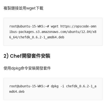
複製鏈接並用wget下載
root@ubuntu-15-WKS:~# wget https://opscode-omn
ibus-packages.s3.amazonaws.com/ubuntu/12.04/x8
2) Chef開發套件安裝
使用dpkg命令安裝開發套件
root@ubuntu-15-WKS:~# dpkg -i chefdk_0.6.2-1_a