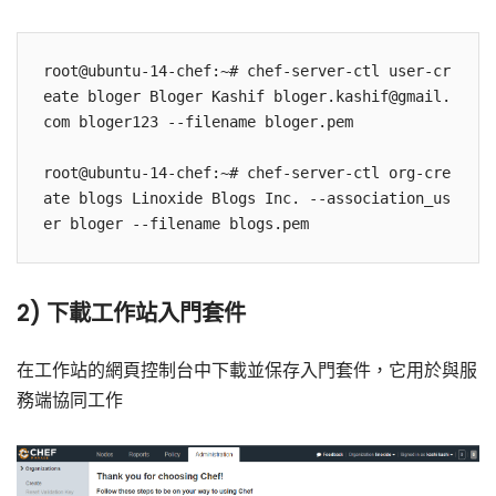
root@ubuntu-14-chef:~# chef-server-ctl user-cr
eate bloger Bloger Kashif bloger.kashif@gmail.
com bloger123 --filename bloger.pem

root@ubuntu-14-chef:~# chef-server-ctl org-cre
ate blogs Linoxide Blogs Inc. --association_us
2) 下載工作站入門套件
在工作站的網頁控制台中下載並保存入門套件，它用於與服
務端協同工作