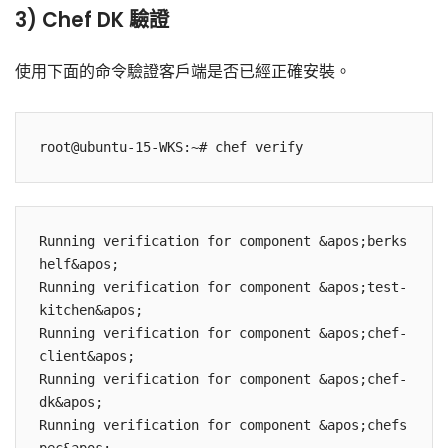
3) Chef DK 驗證
使用下面的命令驗證客戶端是否已經正確安裝。
Running verification for component &apos;berks
helf&apos;

Running verification for component &apos;test-
kitchen&apos;

Running verification for component &apos;chef-
client&apos;

Running verification for component &apos;chef-
dk&apos;

Running verification for component &apos;chefs
pec&apos;
