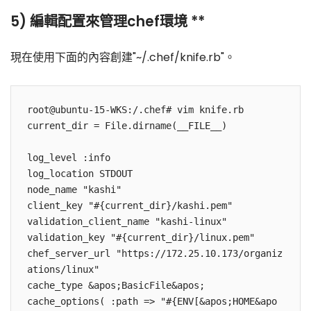
5) 編輯配置來管理chef環境 **
現在使用下面的內容創建"~/.chef/knife.rb"。
root@ubuntu-15-WKS:/.chef# vim knife.rb

current_dir = File.dirname(__FILE__)

log_level :info

log_location STDOUT

node_name "kashi"

client_key "#{current_dir}/kashi.pem"

validation_client_name "kashi-linux"

validation_key "#{current_dir}/linux.pem"

chef_server_url "https://172.25.10.173/organiz
ations/linux"

cache_type &apos;BasicFile&apos;

cache_options( :path => "#{ENV[&apos;HOME&apo