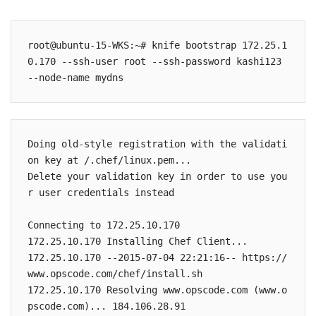
root@ubuntu-15-WKS:~# knife bootstrap 172.25.1
0.170 --ssh-user root --ssh-password kashi123 
Doing old-style registration with the validati
on key at /.chef/linux.pem...

Delete your validation key in order to use you
r user credentials instead

Connecting to 172.25.10.170

172.25.10.170 Installing Chef Client...

172.25.10.170 --2015-07-04 22:21:16-- https://
www.opscode.com/chef/install.sh

172.25.10.170 Resolving www.opscode.com (www.o
pscode.com)... 184.106.28.91
