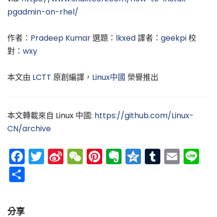
pgadmin-on-rhel/
作者：
Pradeep Kumar
選題：
lkxed
譯者：
geekpi
校
對：
wxy
本文由
LCTT
原創編譯，
Linux中國
榮譽推出
本文轉載來自 Linux 中國:
https://github.com/Linux-
CN/archive
Facebook
Twitter
Sina
WeChat
Pinterest
Evernote
Qzone
Tumblr
Emai
Li
Weibo
分
享
分享