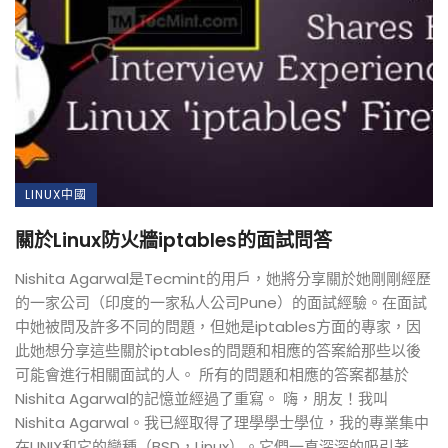
LINUX中國
關於Linux防火牆iptables的面試問答
Nishita Agarwal是Tecmint的用戶，她將分享關於她剛剛經歷
的一家公司（印度的一家私人公司Pune）的面試經驗。在面試
中她被問及許多不同的問題，但她是iptables方面的專家，因
此她想分享這些關於iptables的問題和相應的答案給那些以後
可能會進行相關面試的人。 所有的問題和相應的答案都基於
Nishita Agarwal的記憶並經過了重寫。 嗨，朋友！我叫
Nishita Agarwal。我已經取得了理學學士學位，我的專業集中
在UNIX和它的變種（BSD，Linux）。它們一直深深的吸引著