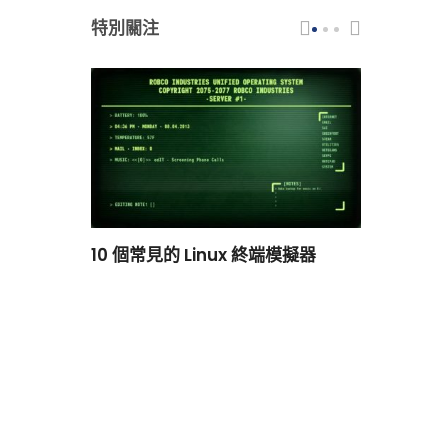
特別關注
scar 品牌
10 個常見的 Linux 終端模擬器
小白觀察：Le
過渡到 ISRG