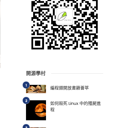
開源學村
編程類開放書籍薈萃
如何殺死 Linux 中的殭屍進
程