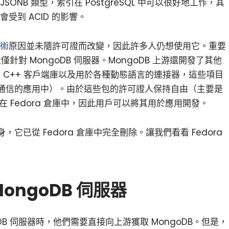
JSONB 類型，索引在 PostgreSQL 中可以很好地工作，其
會受到 ACID 的影響。
術
原因並未隨許可證而改變，因此許多人仍想使用它。重要
僅針對 MongoDB 伺服器。MongoDB 上游還開發了其他
C 和 C++ 客戶端庫以及用於各種動態語言的連接器，這些項目
通信的應用中）。由於這些包的許可證人保持自由（主要是
留在 Fedora 倉庫中，因此用戶可以將其用於應用開發。
小白觀察：Let&apos;s Encrpt 正
更開放的分散式事務 | Fe
已從 Fedora 倉庫中完全刪除。讓我們看看 Fedora
過渡到 ISRG Root
升級，更名為 Seata
ongoDB 伺服器
goDB 伺服器時，他們需要直接向上游獲取 MongoDB。但是，