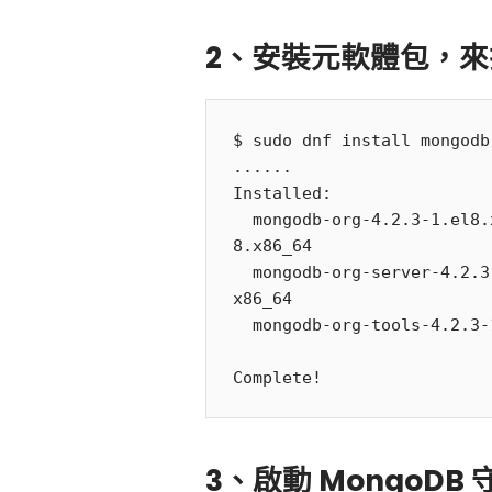
2、安裝元軟體包，
$ sudo dnf install mongodb-
......

Installed:

  mongodb-org-4.2.3-1.el8.x86_64           mongodb-org-mongos-4.2.3-1.el
8.x86_64  

  mongodb-org-server-4.2.3-1.el8.x86_64    mongodb-org-shell-4.2.3-1.el8.
x86_64

  mongodb-org-tools-4.2.3-1.el8.x86_64          

Complete!
3、啟動 MongoDB