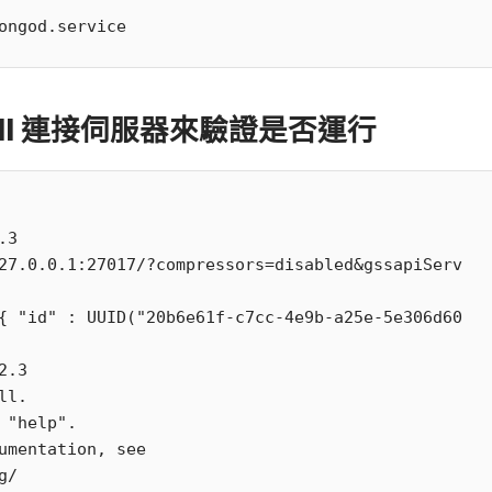
hell 連接伺服器來驗證是否運行
3

27.0.0.1:27017/?compressors=disabled&gssapiServ
{ "id" : UUID("20b6e61f-c7cc-4e9b-a25e-5e306d60
.3

l.

 "help".

umentation, see

rg/