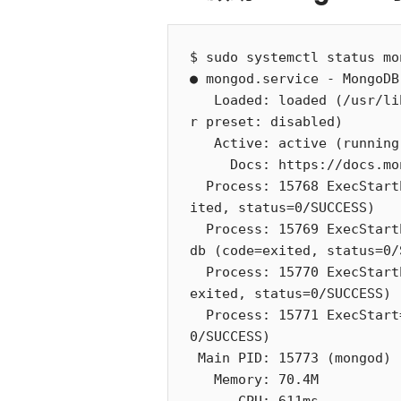
$ sudo systemctl status mon
● mongod.service - MongoDB
   Loaded: loaded (/usr/lib/systemd/system/mongod.service; enabled; vendo
r preset: disabled)

   Active: active (running) since Sat 2020-02-08 12:33:45 EST; 2s ago

     Docs: https://docs.mongodb.org/manual

  Process: 15768 ExecStartPre=/usr/bin/mkdir -p /var/run/mongodb (code=ex
ited, status=0/SUCCESS)

  Process: 15769 ExecStartPre=/usr/bin/chown mongod:mongod /var/run/mongo
db (code=exited, status=0/
  Process: 15770 ExecStartPre=/usr/bin/chmod 0755 /var/run/mongodb (code=
exited, status=0/SUCCESS)

  Process: 15771 ExecStart=/usr/bin/mongod $OPTIONS (code=exited, status=
0/SUCCESS)

 Main PID: 15773 (mongod)

   Memory: 70.4M
