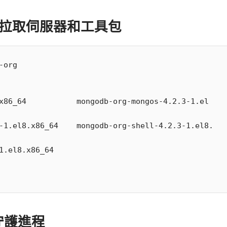
來拉取伺服器和工具包
org

 守護進程