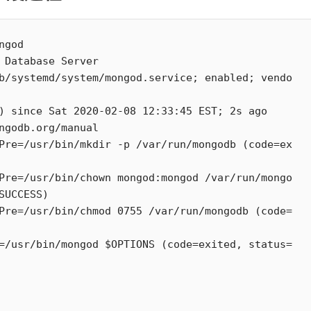
god

 Database Server

SUCCESS)
