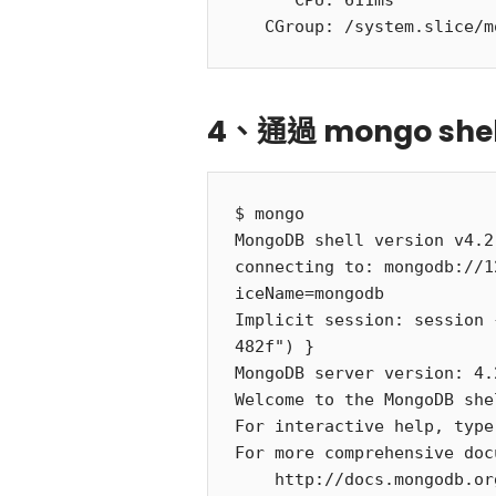
      CPU: 611ms

4、通過 mongo s
$ mongo

MongoDB shell version v4.2.
connecting to: mongodb://1
iceName=mongodb

Implicit session: session 
482f") }

MongoDB server version: 4.2
Welcome to the MongoDB shel
For interactive help, type
For more comprehensive doc
    http://docs.mongodb.o