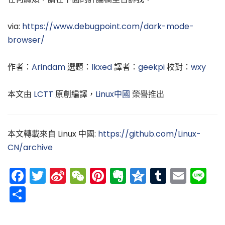
via:
https://www.debugpoint.com/dark-mode-
browser/
作者：
Arindam
選題：
lkxed
譯者：
geekpi
校對：
wxy
本文由
LCTT
原創編譯，
Linux中國
榮譽推出
本文轉載來自 Linux 中國:
https://github.com/Linux-
CN/archive
Facebook
Twitter
Sina
WeChat
Pinterest
Evernote
Qzone
Tumblr
Emai
Li
Weibo
分
享