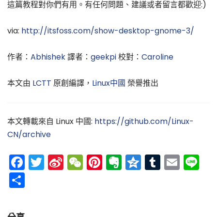
這篇教程對你們有用。有任何問題、建議或者留言都歡迎:)
via:
http://itsfoss.com/show-desktop-gnome-3/
作者：
Abhishek
譯者：
geekpi
校對：
Caroline
本文由
LCTT
原創編譯，
Linux中國
榮譽推出
本文轉載來自 Linux 中國:
https://github.com/Linux-
CN/archive
Facebook
Twitter
Sina
WeChat
Pinterest
Evernote
Qzone
Tumblr
Emai
Li
Weibo
分
享