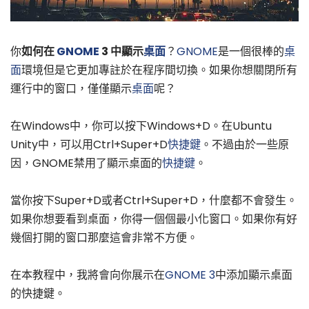
你
如何在
GNOME
3 中顯示
桌面
？
GNOME
是一個很棒的
桌
面
環境但是它更加專註於在程序間切換。如果你想關閉所有
運行中的窗口，僅僅顯示
桌面
呢？
在Windows中，你可以按下Windows+D。在Ubuntu
Unity中，可以用Ctrl+Super+D
快捷鍵
。不過由於一些原
因，GNOME禁用了顯示桌面的
快捷鍵
。
當你按下Super+D或者Ctrl+Super+D，什麼都不會發生。
如果你想要看到桌面，你得一個個最小化窗口。如果你有好
幾個打開的窗口那麼這會非常不方便。
在本教程中，我將會向你展示在
GNOME 3
中添加顯示桌面
的快捷鍵。