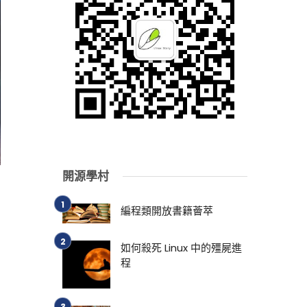
開源學村
編程類開放書籍薈萃
如何殺死 Linux 中的殭屍進
程