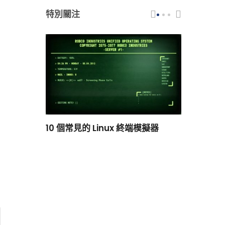
特別關注
scar 品牌
10 個常見的 Linux 終端模擬器
小白觀察：Le
過渡到 ISRG