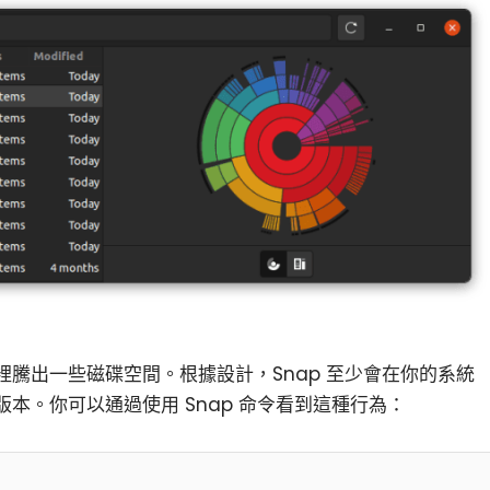
小白觀察：Let&apos;s Encrpt 正
更開放的分散式事務 | Fe
過渡到 ISRG Root
升級，更名為 Seata
騰出一些磁碟空間。根據設計，Snap 至少會在你的系統
本。你可以通過使用 Snap 命令看到這種行為：