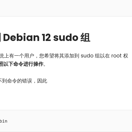
bian 12 sudo 组
统上有一个用户，您希望将其添加到 sudo 组以在 root 权
照以下命令进行操作
。
小白观察：Let&apos;s Encrpt 正
更开放的分布式事务 | Fe
找不到命令的错误，因此
过渡到 ISRG Root
升级，更名为 Seata
bin