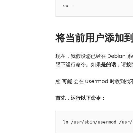
su -
将当前用户添加到 De
现在，我假设您已经在 Debian 系
限下运行命令。如果
是的话
，请
按
您
可能
会在 usermod 时收到
首先，运行以下命令：
ln /usr/sbin/usermod /usr/