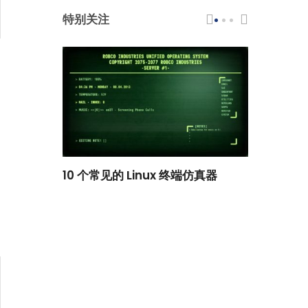
特别关注
scar 品牌
10 个常见的 Linux 终端仿真器
小白观察：Le
过渡到 ISRG