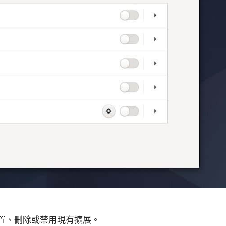
小白觀察：Let&apos;s Encrpt 正
更開放的分散式事務 | Fe
過渡到 ISRG Root
升級，更名為 Seata
置、刪除或禁用現有擴展。