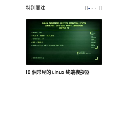
特別關注
scar 品牌
10 個常見的 Linux 終端模擬器
小白觀察：Le
過渡到 ISRG