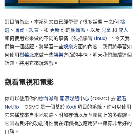
到目前為止，本系列文章已經學習了很多話題 — 如何
挑
選
、
購買
、
設置
、和
更新
你的
樹莓派
，以及
兒童
和
成人
如何使用它來做的不同的事情（包括學習
Linux
）。今天我
們換一個話題，將學習一些
娛樂
方面的內容！我們將學習如
何使用
樹莓派
來做一些
娛樂
方面的事情，明天我們繼續這個
話題，將用它來玩遊戲。
觀看電視和電影
你可以使用你的
樹莓派
和
開源媒體中心
(OSMC) 去
觀看
Netflix
！OSMC 是一個基於
Kodi
項目的系統，你可以使用
它來播放來自本地網路、附加存儲以及互聯網上的多媒體。
它因為良好的功能特性而在媒體播放應用界中擁有非常好的
口碑。