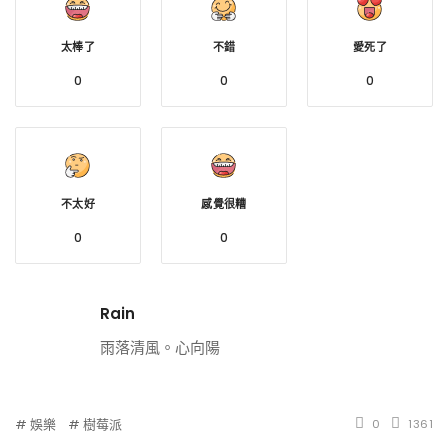
太棒了
不錯
愛死了
0
0
0
不太好
感覺很糟
0
0
Rain
雨落清風。心向陽
娛樂
樹莓派
0
1361