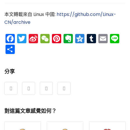
本文轉載來自 Linux 中國:
https://github.com/Linux-
CN/archive
Facebook
Twitter
Sina
WeChat
Pinterest
Evernote
Qzone
Tumblr
Emai
Li
Weibo
分
享
分享
對這篇文章感覺如何？