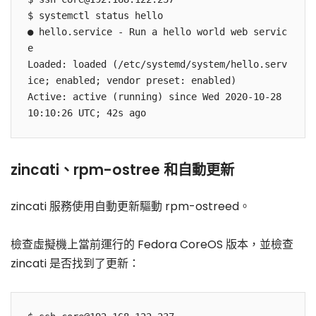
$ systemctl status hello

● hello.service - Run a hello world web servic
e

Loaded: loaded (/etc/systemd/system/hello.serv
ice; enabled; vendor preset: enabled)

Active: active (running) since Wed 2020-10-28 
zincati、rpm-ostree 和自動更新
zincati 服務使用自動更新驅動 rpm-ostreed。
檢查虛擬機上當前運行的 Fedora CoreOS 版本，並檢查
zincati 是否找到了更新：