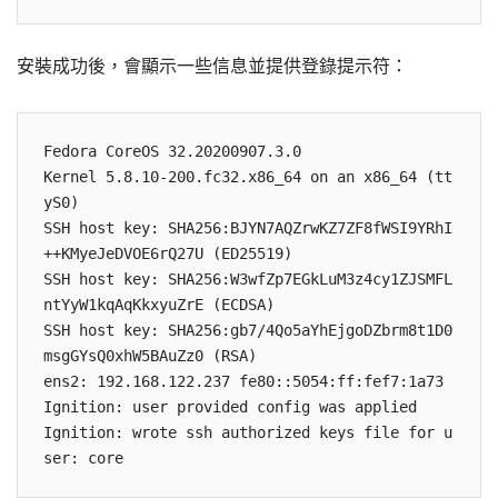
安裝成功後，會顯示一些信息並提供登錄提示符：
Fedora CoreOS 32.20200907.3.0

Kernel 5.8.10-200.fc32.x86_64 on an x86_64 (tt
yS0)

SSH host key: SHA256:BJYN7AQZrwKZ7ZF8fWSI9YRhI
++KMyeJeDVOE6rQ27U (ED25519)

SSH host key: SHA256:W3wfZp7EGkLuM3z4cy1ZJSMFL
ntYyW1kqAqKkxyuZrE (ECDSA)

SSH host key: SHA256:gb7/4Qo5aYhEjgoDZbrm8t1D0
msgGYsQ0xhW5BAuZz0 (RSA)

ens2: 192.168.122.237 fe80::5054:ff:fef7:1a73

Ignition: user provided config was applied

Ignition: wrote ssh authorized keys file for u