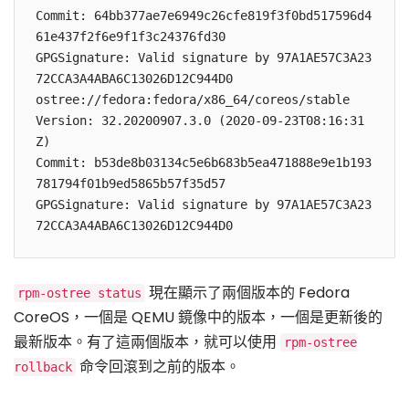
Commit: 64bb377ae7e6949c26cfe819f3f0bd517596d4
61e437f2f6e9f1f3c24376fd30

GPGSignature: Valid signature by 97A1AE57C3A23
72CCA3A4ABA6C13026D12C944D0

ostree://fedora:fedora/x86_64/coreos/stable

Version: 32.20200907.3.0 (2020-09-23T08:16:31
Z)

Commit: b53de8b03134c5e6b683b5ea471888e9e1b193
781794f01b9ed5865b57f35d57

GPGSignature: Valid signature by 97A1AE57C3A23
現在顯示了兩個版本的 Fedora
rpm-ostree status
CoreOS，一個是 QEMU 鏡像中的版本，一個是更新後的
最新版本。有了這兩個版本，就可以使用
rpm-ostree
命令回滾到之前的版本。
rollback