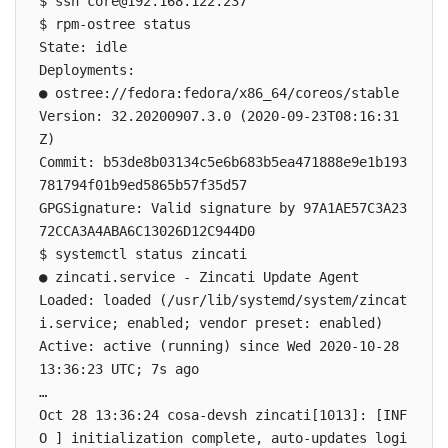
$ ssh core@192.168.122.237

$ rpm-ostree status

State: idle

Deployments:

● ostree://fedora:fedora/x86_64/coreos/stable

Version: 32.20200907.3.0 (2020-09-23T08:16:31
Z)

Commit: b53de8b03134c5e6b683b5ea471888e9e1b193
781794f01b9ed5865b57f35d57

GPGSignature: Valid signature by 97A1AE57C3A23
72CCA3A4ABA6C13026D12C944D0

$ systemctl status zincati

● zincati.service - Zincati Update Agent

Loaded: loaded (/usr/lib/systemd/system/zincat
i.service; enabled; vendor preset: enabled)

Active: active (running) since Wed 2020-10-28 
13:36:23 UTC; 7s ago

…

Oct 28 13:36:24 cosa-devsh zincati[1013]: [INF
O ] initialization complete, auto-updates logi