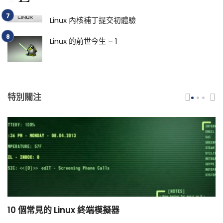
Linux 內核補丁提交初體驗
Linux 的前世今生 – 1
特別關注
10 個常見的 Linux 終端模擬器
小