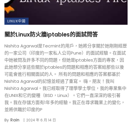
LINUX中國
關於Linux防火牆iptables的面試問答
Nishita Agarwal是Tecmint的用戶，她將分享關於她剛剛經歷
的一家公司（印度的一家私人公司Pune）的面試經驗。在面試
中她被問及許多不同的問題，但她是iptables方面的專家，因
此她想分享這些關於iptables的問題和相應的答案給那些以後
可能會進行相關面試的人。 所有的問題和相應的答案都基於
Nishita Agarwal的記憶並經過了重寫。 嗨，朋友！我叫
Nishita Agarwal。我已經取得了理學學士學位，我的專業集中
在UNIX和它的變種（BSD，Linux）。它們一直深深的吸引著
我。我在存儲方面有1年多的經驗。我正在尋求職業上的變化，
並將供職於印度的P
Rain
By
2024 年 6 月 14 日