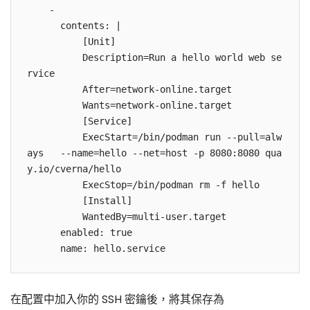
    -

      contents: |

          [Unit]

          Description=Run a hello world web se
rvice

          After=network-online.target

          Wants=network-online.target

          [Service]

          ExecStart=/bin/podman run --pull=alw
ays   --name=hello --net=host -p 8080:8080 qua
y.io/cverna/hello

          ExecStop=/bin/podman rm -f hello

          [Install]

          WantedBy=multi-user.target

      enabled: true

在配置中加入你的 SSH 密鑰後，將其保存為