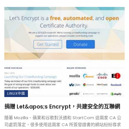
LINUX中國
捐贈 Let&apos;s Encrypt，共建安全的互聯網
隨著 Mozilla、蘋果和谷歌對沃通和 StartCom 這兩家 CA 公
司處罰落定，很多使用這兩家 CA 所簽發證書的網站紛紛尋求