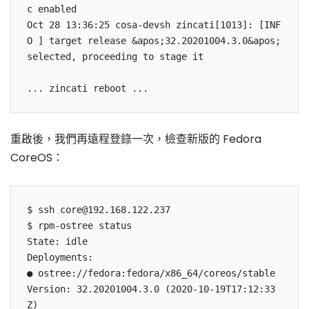
c enabled

Oct 28 13:36:25 cosa-devsh zincati[1013]: [INF
O ] target release &apos;32.20201004.3.0&apos; 
selected, proceeding to stage it

重啟後，我們再遠程登錄一次，檢查新版的 Fedora
CoreOS：
$ ssh core@192.168.122.237

$ rpm-ostree status

State: idle

Deployments:

● ostree://fedora:fedora/x86_64/coreos/stable

Version: 32.20201004.3.0 (2020-10-19T17:12:33
Z)
