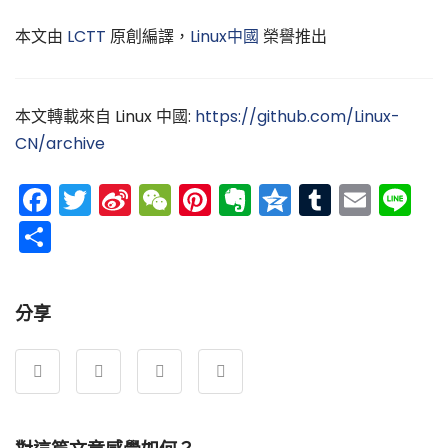
本文由
LCTT
原創編譯，
Linux中國
榮譽推出
本文轉載來自 Linux 中國:
https://github.com/Linux-
CN/archive
Facebook
Twitter
Sina
WeChat
Pinterest
Evernote
Qzone
Tumblr
Emai
Li
Weibo
分
享
分享