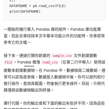
s;)

DATAFRAME = pd.read_csv(FILE)

print(DATAFRAME)
一開始的幾行導入 Pandas 庫的組件。Pandas 庫功能豐
富，因此在尋找除本文中基本功能以外的功能時，你會經常
參考它的文檔。
接下來，通過打開你創建的
文件創建變數
sample.csv
。Pandas 模塊
（在第二行中導入）使用該
FILE
read_csv
dataframe
變數來創建
數據幀
。在 Pandas 中，數據幀是二維數組，通
常可以認為是表格。數據放入數據幀中後，你可以按列和行
進行操作，查詢其範圍，然後執行更多操作。目前，示例代
碼僅將該數據幀輸出到終端。
運行代碼。你的輸出會和下面的輸出有些許不同，因為這些