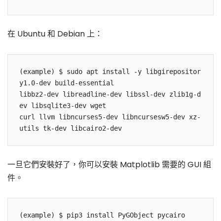
在 Ubuntu 和 Debian 上：
(example) $ sudo apt install -y libgirepositor
y1.0-dev build-essential 

libbz2-dev libreadline-dev libssl-dev zlib1g-d
ev libsqlite3-dev wget 

curl llvm libncurses5-dev libncursesw5-dev xz-
utils tk-dev libcairo2-dev
一旦它們安裝好了，你可以安裝 Matplotlib 需要的 GUI 組
件。
(example) $ pip3 install PyGObject pycairo