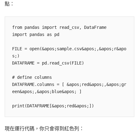
點：
from pandas import read_csv, DataFrame

import pandas as pd

FILE = open(&apos;sample.csv&apos;,&apos;r&apo
s;)

DATAFRAME = pd.read_csv(FILE)

# define columns

DATAFRAME.columns = [ &apos;red&apos;,&apos;gr
een&apos;,&apos;blue&apos; ]

print(DATAFRAME[&apos;red&apos;])
現在運行代碼，你只會得到紅色列：