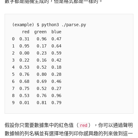
數字都是隨機生成的，但是格式都是一樣的。
(example) $ python3 ./parse.py

    red  green  blue

0  0.31   0.96  0.47

1  0.95   0.17  0.64

2  0.00   0.23  0.59

3  0.22   0.16  0.42

4  0.53   0.52  0.18

5  0.76   0.80  0.28

6  0.68   0.69  0.46

7  0.75   0.52  0.27

8  0.53   0.76  0.96

9  0.01   0.81  0.79
假設你只需要數據集中的紅色值（
），你可以通過聲明
red
數據幀的列名稱並有選擇地僅列印你感興趣的列來做到這一