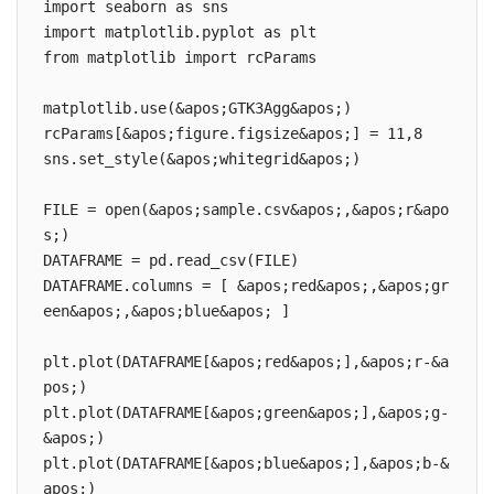
import seaborn as sns

import matplotlib.pyplot as plt

from matplotlib import rcParams

matplotlib.use(&apos;GTK3Agg&apos;)

rcParams[&apos;figure.figsize&apos;] = 11,8

sns.set_style(&apos;whitegrid&apos;)

FILE = open(&apos;sample.csv&apos;,&apos;r&apo
s;)

DATAFRAME = pd.read_csv(FILE)

DATAFRAME.columns = [ &apos;red&apos;,&apos;gr
een&apos;,&apos;blue&apos; ]

plt.plot(DATAFRAME[&apos;red&apos;],&apos;r-&a
pos;)

plt.plot(DATAFRAME[&apos;green&apos;],&apos;g-
&apos;)

plt.plot(DATAFRAME[&apos;blue&apos;],&apos;b-&
apos;)
