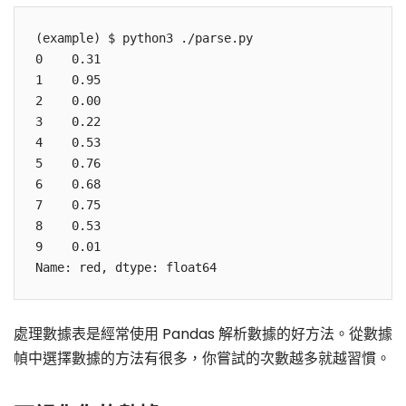
(example) $ python3 ./parse.py

0    0.31

1    0.95

2    0.00

3    0.22

4    0.53

5    0.76

6    0.68

7    0.75

8    0.53

9    0.01

Name: red, dtype: float64
處理數據表是經常使用 Pandas 解析數據的好方法。從數據
幀中選擇數據的方法有很多，你嘗試的次數越多就越習慣。