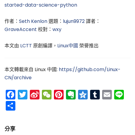
started-data-science-python
作者：
Seth Kenlon
選題：
lujun9972
譯者：
GraveAccent
校對：
wxy
本文由
LCTT
原創編譯，
Linux中國
榮譽推出
本文轉載來自 Linux 中國:
https://github.com/Linux-
CN/archive
Facebook
Twitter
Sina
WeChat
Pinterest
Evernote
Qzone
Tumblr
Emai
Li
Weibo
分
享
分享