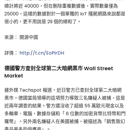
總計將近 40000，但在刪除重複數據後，實際數量僅為
25000，這樣的數據對於一個單獨的 IoT 殭屍網路來說都是
很小的，更不用說是 29 個的總和了。
來源： 開源中國
詳情：
http://t.cn/EoPirDH
德國警方查封全球第二大暗網黑市 Wall Street
Market
據外媒 Techspot 報道，近日警方已查封全球第二大暗網
黑市。德國當局領導的這項努力導致三名嫌疑人被捕，這是
近兩年調查的結果。警方還沒收了超過 55 萬歐元現金以及
多輛車、電腦，數據存儲和「 6 位數的加密貨幣比特幣和門
羅幣」。另外兩名嫌疑人在美國被捕，被描述為「銷售致幻
毒品最多的供應商」。