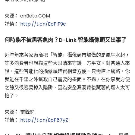
來源： cnBeta.COM
詳情：
http://t.cn/EoPiF9c
何時能不被黑客魚肉？D-Link 智能攝像頭又出事了
近些年來各家廠商把「智能」攝像頭市場做的是風生水起，
許多消費者也想靠這些大眼睛來守護一方平安。對普通人來
說，這些智能化的攝像頭確實相當方便，只需連上網路，你
就能在千里之外獲取自己需要的畫面。不過，在你享受方便
之餘又很容易掉入陷阱，因為安全漏洞背後藏著的壞人太可
怕了。
來源： 雷鋒網
詳情：
http://t.cn/EoP67yZ