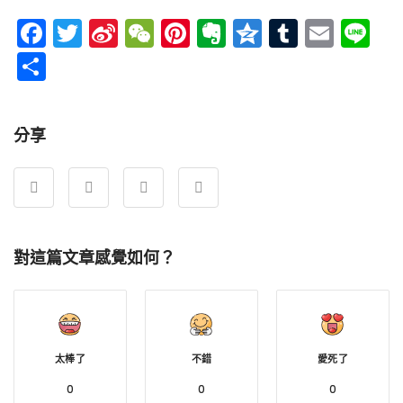
Facebook
Twitter
Sina
WeChat
Pinterest
Evernote
Qzone
Tumblr
Emai
Li
Weibo
分
享
分享
對這篇文章感覺如何？
太棒了
不錯
愛死了
0
0
0