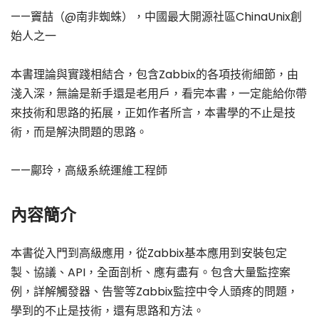
——竇喆（@南非蜘蛛），中國最大開源社區ChinaUnix創
始人之一
本書理論與實踐相結合，包含Zabbix的各項技術細節，由
淺入深，無論是新手還是老用戶，看完本書，一定能給你帶
來技術和思路的拓展，正如作者所言，本書學的不止是技
術，而是解決問題的思路。
——鄺玲，高級系統運維工程師
內容簡介
本書從入門到高級應用，從Zabbix基本應用到安裝包定
製、協議、API，全面剖析、應有盡有。包含大量監控案
例，詳解觸發器、告警等Zabbix監控中令人頭疼的問題，
學到的不止是技術，還有思路和方法。