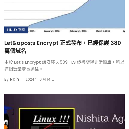
LINUX中國
Let&apos;s Encrypt 正式發布，已經保護 380
萬個域名
由於 Let's Encrypt 讓安裝 X.509 TLS 證書變得非常簡單，所以
這個數量增長迅猛。
Rain
By
2024 年 6 月 14 日