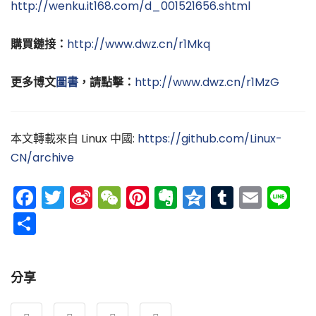
http://wenku.it168.com/d_001521656.shtml
購買鏈接：
http://www.dwz.cn/r1Mkq
更多博文
圖書
，請點擊：
http://www.dwz.cn/r1MzG
本文轉載來自 Linux 中國:
https://github.com/Linux-
CN/archive
Facebook
Twitter
Sina
WeChat
Pinterest
Evernote
Qzone
Tumblr
Emai
Li
Weibo
分
享
分享