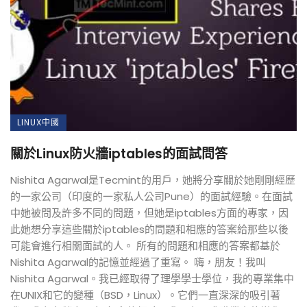
LINUX中國
關於Linux防火牆iptables的面試問答
Nishita Agarwal是Tecmint的用戶，她將分享關於她剛剛經歷
的一家公司（印度的一家私人公司Pune）的面試經驗。在面試
中她被問及許多不同的問題，但她是iptables方面的專家，因
此她想分享這些關於iptables的問題和相應的答案給那些以後
可能會進行相關面試的人。 所有的問題和相應的答案都基於
Nishita Agarwal的記憶並經過了重寫。 嗨，朋友！我叫
Nishita Agarwal。我已經取得了理學學士學位，我的專業集中
在UNIX和它的變種（BSD，Linux）。它們一直深深的吸引著