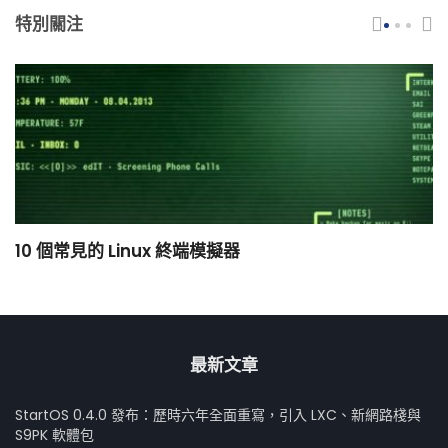
特別關注
10 個常見的 Linux 終端模擬器
小
最新文章
StartOS 0.4.0 發布：歷時六年全面重寫，引入 LXC、新網路棧與
S9PK 軟體包