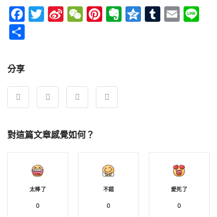
Facebook
Twitter
Sina
WeChat
Pinterest
Evernote
Qzone
Tumblr
Emai
Li
Weibo
分
享
分享
對這篇文章感覺如何？
太棒了
不錯
愛死了
0
0
0