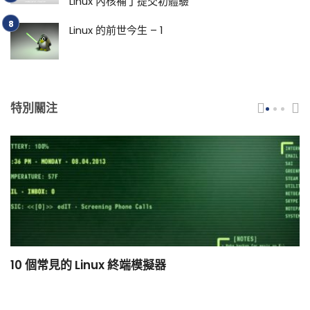
Linux 內核補丁提交初體驗
Linux 的前世今生 – 1
特別關注
10 個常見的 Linux 終端模擬器
小