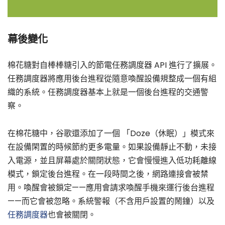
幕後變化
棉花糖對自棒棒糖引入的節電任務調度器 API 進行了擴展。
任務調度器將應用後台進程從隨意喚醒設備規整成一個有組
織的系統。任務調度器基本上就是一個後台進程的交通警
察。
在棉花糖中，谷歌還添加了一個 「Doze（休眠）」模式來
在設備閑置的時候節約更多電量。如果設備靜止不動，未接
入電源，並且屏幕處於關閉狀態，它會慢慢進入低功耗離線
模式，鎖定後台進程。在一段時間之後，網路連接會被禁
用。喚醒會被鎖定——應用會請求喚醒手機來運行後台進程
——而它會被忽略。系統警報（不含用戶設置的鬧鐘）以及
任務調度器
也會被關閉。