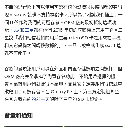
不幸的是實際上可以使用可選存儲的設備很長時間都沒有出
現。Nexus 設備不支持存儲卡，所以為了測試我們插上了一
個 U 盤作為我們的可選存儲。OEM 廠商最初抵制這項功
能，
LG 和三星
都在他們 2016 年初的旗艦機上禁用了它。三
星說「我們相信我們的用戶需要 microSD 卡是用來在手機
和其它設備之間轉移數據的」，一旦卡被格式化成 ext4 這
就不可能了。
谷歌的實現讓用戶可以在外置和內置存儲選項之間選擇。但
OEM 廠商完全拿掉了內置存儲功能，不給用戶選擇的機
會。高級用戶們對此很不高興，並且安卓定製組們很快就重
啟啟用了可選存儲。在 Galaxy S7 上，第三方定製組甚至
在官方發布的
的前一天
解除了三星的 SD 卡鎖定。
音量和通知