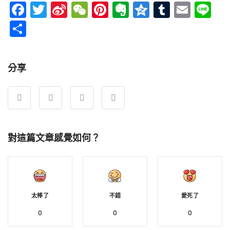
Facebook
Twitter
Sina
WeChat
Pinterest
Evernote
Qzone
Tumblr
Emai
Li
Weibo
分
享
分享
對這篇文章感覺如何？
太棒了
不錯
愛死了
0
0
0