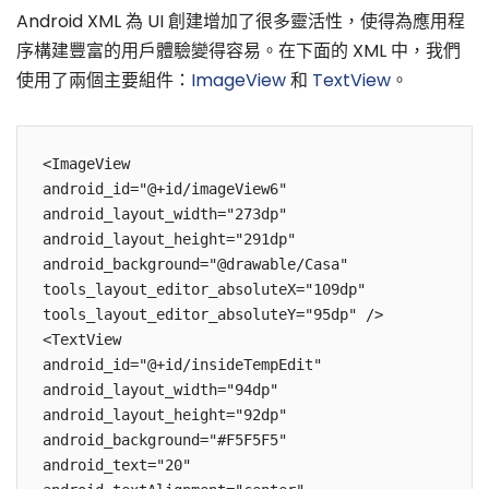
Android XML 為 UI 創建增加了很多靈活性，使得為應用程
序構建豐富的用戶體驗變得容易。在下面的 XML 中，我們
使用了兩個主要組件：
ImageView
和
TextView
。
<ImageView

android_id="@+id/imageView6"

android_layout_width="273dp"

android_layout_height="291dp"

android_background="@drawable/Casa"

tools_layout_editor_absoluteX="109dp"

tools_layout_editor_absoluteY="95dp" />

<TextView

android_id="@+id/insideTempEdit"

android_layout_width="94dp"

android_layout_height="92dp"

android_background="#F5F5F5"

android_text="20"
