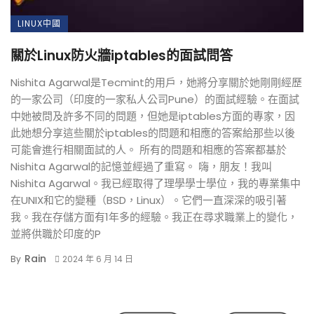
LINUX中國
關於Linux防火牆iptables的面試問答
Nishita Agarwal是Tecmint的用戶，她將分享關於她剛剛經歷
的一家公司（印度的一家私人公司Pune）的面試經驗。在面試
中她被問及許多不同的問題，但她是iptables方面的專家，因
此她想分享這些關於iptables的問題和相應的答案給那些以後
可能會進行相關面試的人。 所有的問題和相應的答案都基於
Nishita Agarwal的記憶並經過了重寫。 嗨，朋友！我叫
Nishita Agarwal。我已經取得了理學學士學位，我的專業集中
在UNIX和它的變種（BSD，Linux）。它們一直深深的吸引著
我。我在存儲方面有1年多的經驗。我正在尋求職業上的變化，
並將供職於印度的P
Rain
By
2024 年 6 月 14 日