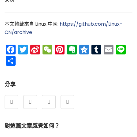
本文轉載來自 Linux 中國:
https://github.com/Linux-
CN/archive
Facebook
Twitter
Sina
WeChat
Pinterest
Evernote
Qzone
Tumblr
Emai
Li
Weibo
分
享
分享
對這篇文章感覺如何？