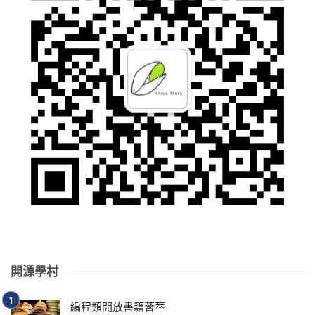
開源學村
編程類開放書籍薈萃