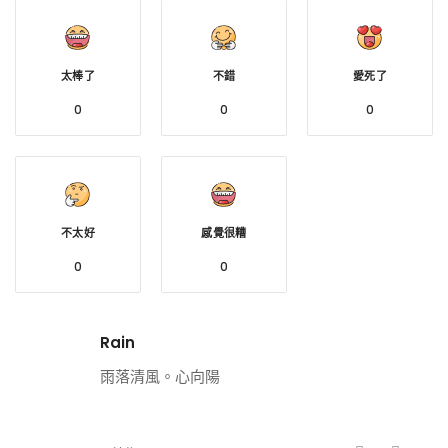
太棒了
不錯
愛死了
0
0
0
不太好
感覺很糟
0
0
Rain
雨落清風。心向陽