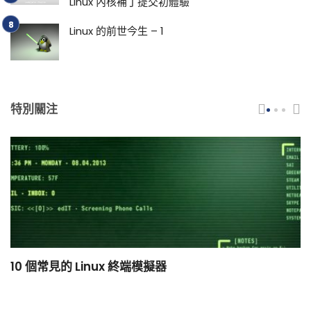
Linux 內核補丁提交初體驗
Linux 的前世今生 – 1
特別關注
10 個常見的 Linux 終端模擬器
小