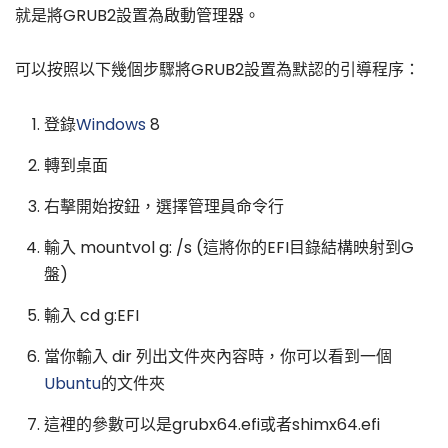
就是將GRUB2設置為啟動管理器。
可以按照以下幾個步驟將GRUB2設置為默認的引導程序：
登錄
Windows
8
轉到桌面
右擊開始按鈕，選擇管理員命令行
輸入 mountvol g: /s (這將你的EFI目錄結構映射到G
盤)
輸入 cd g:EFI
當你輸入 dir 列出文件夾內容時，你可以看到一個
Ubuntu
的文件夾
這裡的參數可以是grubx64.efi或者shimx64.efi