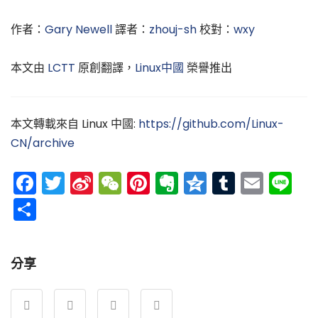
作者：
Gary Newell
譯者：
zhouj-sh
校對：
wxy
本文由
LCTT
原創翻譯，
Linux中國
榮譽推出
本文轉載來自 Linux 中國:
https://github.com/Linux-
CN/archive
Facebook
Twitter
Sina
WeChat
Pinterest
Evernote
Qzone
Tumblr
Emai
Li
Weibo
分
享
分享