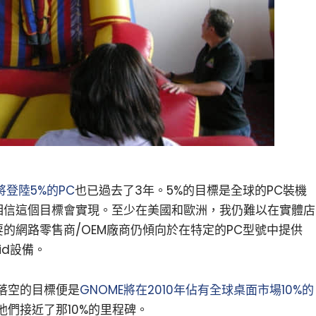
小白觀察：Let&apos;s Encrpt 正
更開放的分散式事務 | Fe
久將登陸5%的PC
也已過去了3年。5%的目標是全球的PC裝機
過渡到 ISRG Root
升級，更名為 Seata
相信這個目標會實現。至少在美國和歐洲，我仍難以在實體店
要的網路零售商/OEM廠商仍傾向於在特定的PC型號中提供
oid設備。
落空的目標便是
GNOME將在2010年佔有全球桌面市場10%的
們接近了那10%的里程碑。