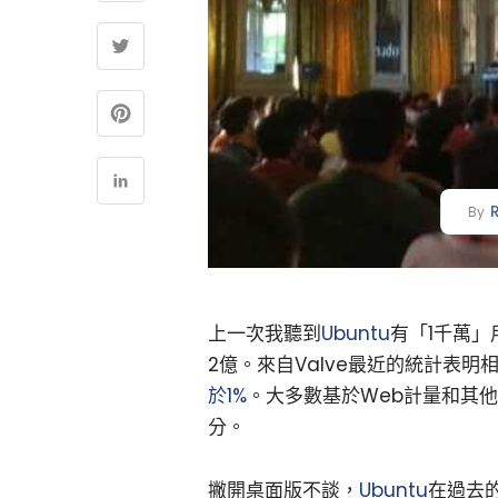
By
上一次我聽到
Ubuntu
有「1千萬
2億。來自Valve最近的統計表明相
於1%
。大多數基於Web計量和其他
分。
撇開桌面版不談，
Ubuntu
在過去