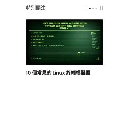
特別關注
scar 品牌
10 個常見的 Linux 終端模擬器
小白觀察：Le
過渡到 ISRG