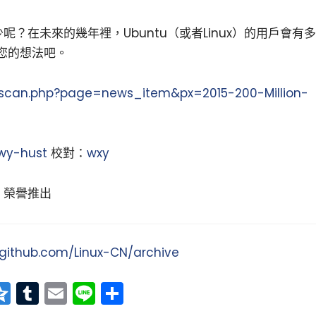
呢？在未來的幾年裡，Ubuntu（或者Linux）的用戶會有多
您的想法吧。
/scan.php?page=news_item&px=2015-200-Million-
wy-hust
校對：
wxy
榮譽推出
/github.com/Linux-CN/archive
at
erest
vernote
Qzone
Tumblr
Email
Line
分
享