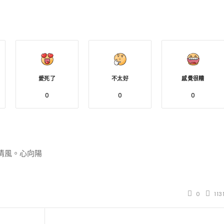
愛死了
不太好
感覺很糟
0
0
0
清風。心向陽
0
113