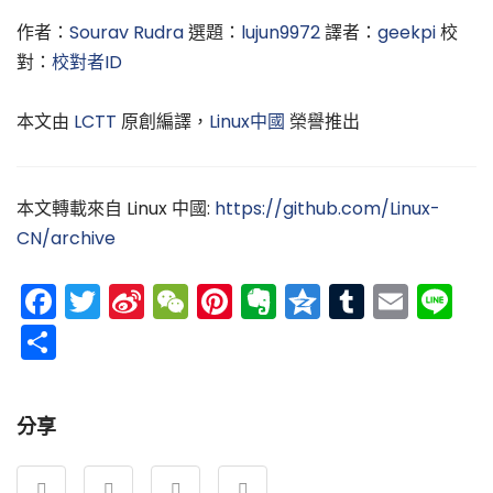
作者：
Sourav Rudra
選題：
lujun9972
譯者：
geekpi
校
對：
校對者ID
本文由
LCTT
原創編譯，
Linux中國
榮譽推出
本文轉載來自 Linux 中國:
https://github.com/Linux-
CN/archive
Facebook
Twitter
Sina
WeChat
Pinterest
Evernote
Qzone
Tumblr
Emai
Li
Weibo
分
享
分享