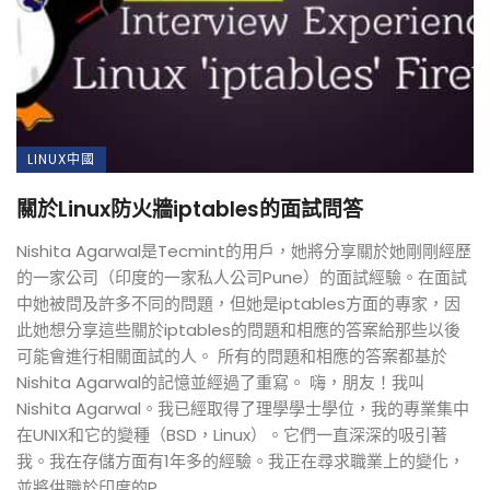
LINUX中國
關於Linux防火牆iptables的面試問答
Nishita Agarwal是Tecmint的用戶，她將分享關於她剛剛經歷
的一家公司（印度的一家私人公司Pune）的面試經驗。在面試
中她被問及許多不同的問題，但她是iptables方面的專家，因
此她想分享這些關於iptables的問題和相應的答案給那些以後
可能會進行相關面試的人。 所有的問題和相應的答案都基於
Nishita Agarwal的記憶並經過了重寫。 嗨，朋友！我叫
Nishita Agarwal。我已經取得了理學學士學位，我的專業集中
在UNIX和它的變種（BSD，Linux）。它們一直深深的吸引著
我。我在存儲方面有1年多的經驗。我正在尋求職業上的變化，
並將供職於印度的P