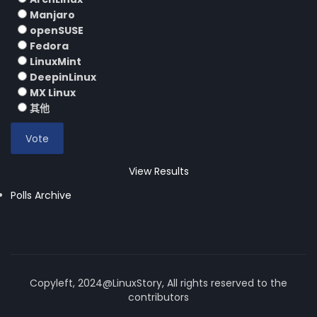
Manjaro
openSUSE
Fedora
LinuxMint
DeepinLinux
MX Linux
其他
View Results
Polls Archive
Copyleft, 2024@LinuxStory, All rights reserved to the
contributors