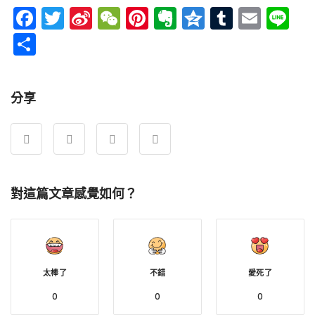
Facebook
Twitter
Sina
WeChat
Pinterest
Evernote
Qzone
Tumblr
Emai
Li
Weibo
分
享
分享
對這篇文章感覺如何？
太棒了
不錯
愛死了
0
0
0