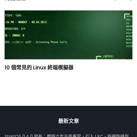
10 個常見的 Linux 終端模擬器
小
最新文章
StartOS 0.4.0 發布：歷時六年全面重寫，引入 LXC、新網路棧與