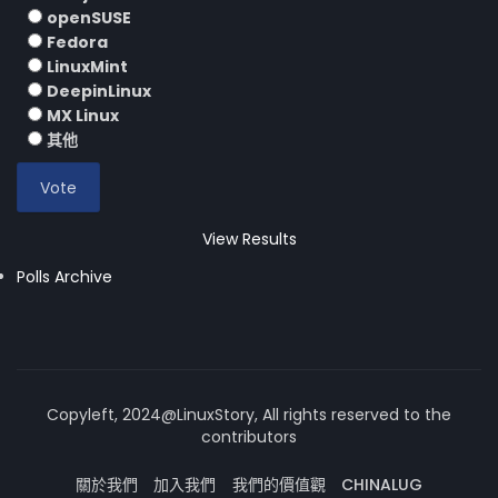
openSUSE
Fedora
LinuxMint
DeepinLinux
MX Linux
其他
View Results
Polls Archive
Copyleft, 2024@LinuxStory, All rights reserved to the
contributors
關於我們
加入我們
我們的價值觀
CHINALUG