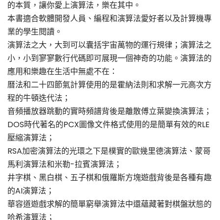
的本質，讓你愛上演算法，樂在其中。
本書適合軟體開發人員、編程和演算法愛好者以及計算機專
業的學生閱讀。
演算法之大，大到可以囊括宇宙萬物的運行規律；演算法之
小，小到寥寥數行代碼即可展現一個神奇的功能。演算法的
應用和樂趣在生活中無處不在：
曆法和二十四節氣計算使用的是霍納法則和求解一元高次方
程的牛頓迭代法；
音頻播放器跳動的實時頻譜背後是離散傅立葉變換演算法；
DOS時代著名的PCX圖像文件格式使用的是簡單有效的RLE
壓縮演算法；
RSA加密演算法的光環之下是樸實的歐幾里德演算法、蒙哥
馬利演算法和米勒-拉賓演算法；
井字棋、黑白棋、五子棋和俄羅斯方塊遊戲背後是各種有趣
的AI演算法；
華容道遊戲求解的簡單窮舉演算法中還蘊藏著對棋盤狀態的
哈希演算法；