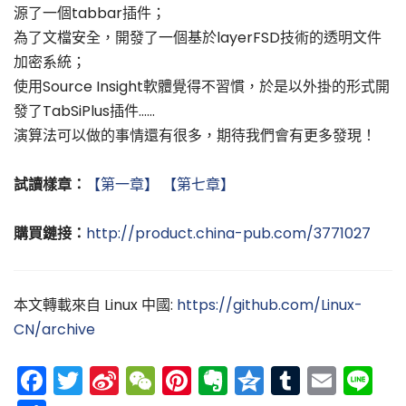
源了一個tabbar插件；
為了文檔安全，開發了一個基於layerFSD技術的透明文件
加密系統；
使用Source Insight軟體覺得不習慣，於是以外掛的形式開
發了TabSiPlus插件……
演算法可以做的事情還有很多，期待我們會有更多發現！
試讀樣章：
【第一章】
【第七章】
購買鏈接：
http://product.china-pub.com/3771027
本文轉載來自 Linux 中國:
https://github.com/Linux-
CN/archive
Facebook
Twitter
Sina
WeChat
Pinterest
Evernote
Qzone
Tumblr
Emai
Li