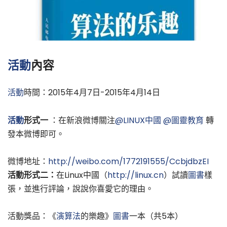
活動
內容
活動
時間：2015年4月7日-2015年4月14日
活動
形式一
：在新浪微博關注
@LINUX中國
@圖靈教育
轉
發本微博即可。
微博地址：
http://weibo.com/1772191555/CcbjdbzEI
活動形式二：
在Linux中國（
http://linux.cn
）試讀
圖書
樣
張，並進行評論，說說你喜愛它的理由。
活動獎品：《
演算法
的樂趣》
圖書
一本（共5本）