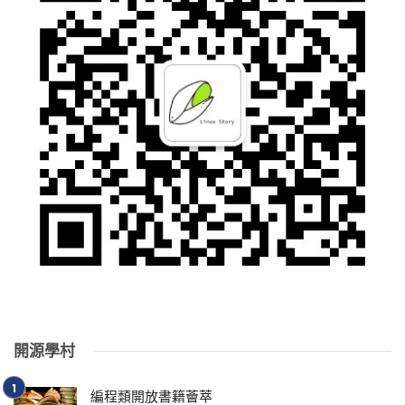
開源學村
編程類開放書籍薈萃