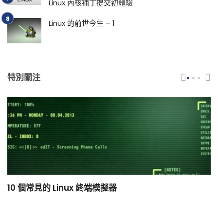
Linux 內核補丁提交初體驗
Linux 的前世今生 – 1
特別關注
10 個常見的 Linux 終端模擬器
小