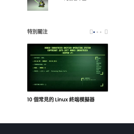
特別關注
scar 品牌
10 個常見的 Linux 終端模擬器
小白觀察：Le
過渡到 ISRG