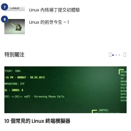
Linux 內核補丁提交初體驗
Linux 的前世今生 – 1
特別關注
10 個常見的 Linux 終端模擬器
小