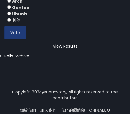
Arch
Gentoo
Ubuntu
其他
View Results
Polls Archive
Copyleft, 2024@LinuxStory, All rights reserved to the
contributors
關於我們
加入我們
我們的價值觀
CHINALUG
操作系統論壇