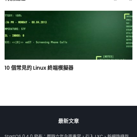
10 個常見的 Linux 終端模擬器
小
最新文章
StartOS 0.4.0 發布：歷時六年全面重寫，引入 LXC、新網路棧與