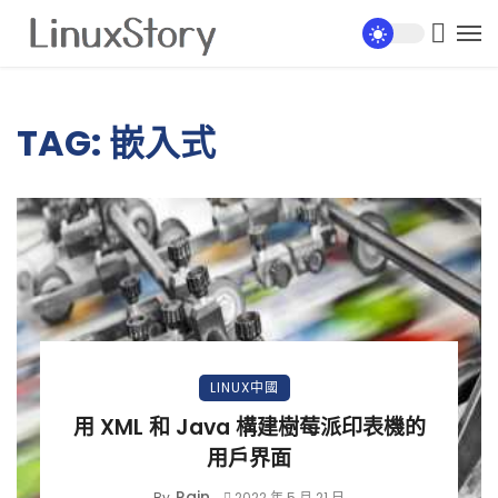
TAG: 嵌入式
LINUX中國
用 XML 和 Java 構建樹莓派印表機的
用戶界面
Rain
By
2022 年 5 月 21 日