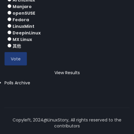
ArchLinux
Manjaro
openSUSE
Fedora
LinuxMint
DeepinLinux
MX Linux
其他
View Results
Polls Archive
Copyleft, 2024@LinuxStory, All rights reserved to the
contributors