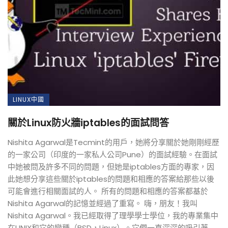
LINUX中國
關於Linux防火牆iptables的面試問答
Nishita Agarwal是Tecmint的用戶，她將分享關於她剛剛經歷
的一家公司（印度的一家私人公司Pune）的面試經驗。在面試
中她被問及許多不同的問題，但她是iptables方面的專家，因
此她想分享這些關於iptables的問題和相應的答案給那些以後
可能會進行相關面試的人。 所有的問題和相應的答案都基於
Nishita Agarwal的記憶並經過了重寫。 嗨，朋友！我叫
Nishita Agarwal。我已經取得了理學學士學位，我的專業集中
在UNIX和它的變種（BSD，Linux）。它們一直深深的吸引著