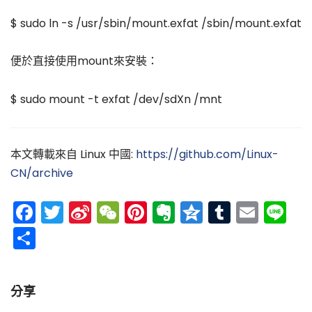
$ sudo ln -s /usr/sbin/mount.exfat /sbin/mount.exfat
便於直接使用mount來安裝：
$ sudo mount -t exfat /dev/sdXn /mnt
本文轉載來自 Linux 中國:
https://github.com/Linux-
CN/archive
Facebook
Twitter
Sina
WeChat
Pinterest
Evernote
Qzone
Tumblr
Emai
Li
Weibo
分
享
分享