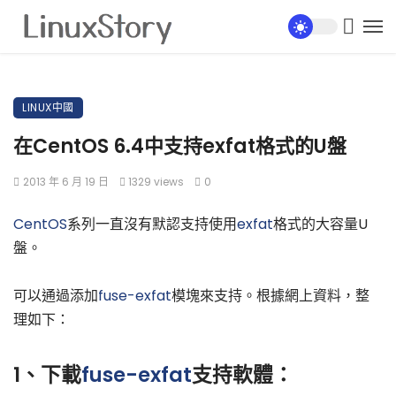
LINUX中國
在CentOS 6.4中支持exfat格式的U盤
2013 年 6 月 19 日
1329 views
0
CentOS
系列一直沒有默認支持使用
exfat
格式的大容量U
盤。
可以通過添加
fuse-exfat
模塊來支持。根據網上資料，整
理如下：
1、下載
fuse-exfat
支持軟體：