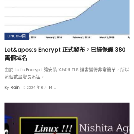
LINUX中國
Let&apos;s Encrypt 正式發布，已經保護 380
萬個域名
由於 Let's Encrypt 讓安裝 X.509 TLS 證書變得非常簡單，所以
這個數量增長迅猛。
Rain
By
2024 年 6 月 14 日