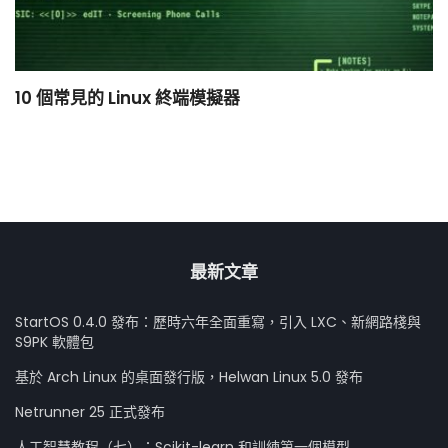
10 個常見的 Linux 終端模擬器
小
最新文章
StartOS 0.4.0 發布：歷時六年全面重寫，引入 LXC、新網路棧與
S9PK 軟體包
基於 Arch Linux 的桌面發行版，Helwan Linux 5.0 發布
Netrunner 25 正式發布
人工智慧教程（七）：Scikit-learn 和訓練第一個模型