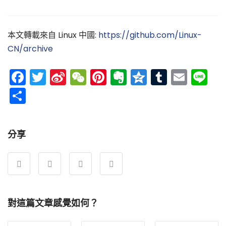
本文轉載來自 Linux 中國:
https://github.com/Linux-
CN/archive
Facebook
Twitter
Sina
WeChat
Pinterest
Evernote
Qzone
Tumblr
Emai
Li
Weibo
分
享
分享
對這篇文章感覺如何？