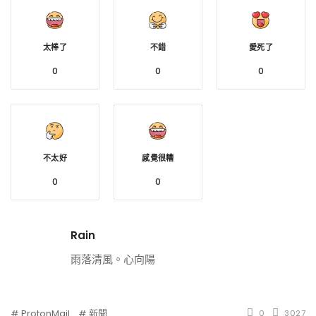
太棒了
不錯
愛死了
0
0
0
不太好
感覺很糟
0
0
Rain
雨落清風。心向陽
ProtonMail
新聞
0
3027