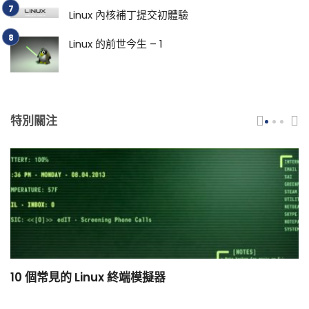
Linux 內核補丁提交初體驗
Linux 的前世今生 – 1
特別關注
10 個常見的 Linux 終端模擬器
小