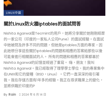
LINUX中國
關於Linux防火牆iptables的面試問答
Nishita Agarwal是Tecmint的用戶，她將分享關於她剛剛經歷
的一家公司（印度的一家私人公司Pune）的面試經驗。在面試
中她被問及許多不同的問題，但她是iptables方面的專家，因
此她想分享這些關於iptables的問題和相應的答案給那些以後
可能會進行相關面試的人。 所有的問題和相應的答案都基於
Nishita Agarwal的記憶並經過了重寫。 嗨，朋友！我叫
Nishita Agarwal。我已經取得了理學學士學位，我的專業集中
在UNIX和它的變種（BSD，Linux）。它們一直深深的吸引著
我。我在存儲方面有1年多的經驗。我正在尋求職業上的變化，
並將供職於印度的P
Rain
By
2024 年 6 月 14 日