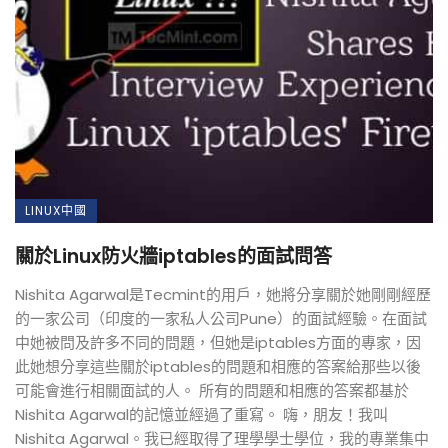
LINUX中國
關於Linux防火牆iptables的面試問答
Nishita Agarwal是Tecmint的用戶，她將分享關於她剛剛經歷
的一家公司（印度的一家私人公司Pune）的面試經驗。在面試
中她被問及許多不同的問題，但她是iptables方面的專家，因
此她想分享這些關於iptables的問題和相應的答案給那些以後
可能會進行相關面試的人。 所有的問題和相應的答案都基於
Nishita Agarwal的記憶並經過了重寫。 嗨，朋友！我叫
Nishita Agarwal。我已經取得了理學學士學位，我的專業集中