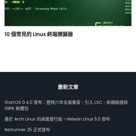
10 個常見的 Linux 終端模擬器
小
最新文章
StartOS 0.4.0 發布：歷時六年全面重寫，引入 LXC、新網路棧與
S9PK 軟體包
基於 Arch Linux 的桌面發行版，Helwan Linux 5.0 發布
Netrunner 25 正式發布