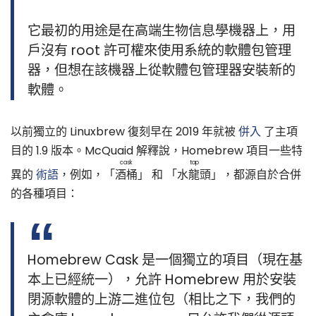
它最初的用途是在高端生物信息學機器上，用
戶沒有 root 許可權來使用系統的軟體包管理
器，但想在該機器上從軟體包管理器安裝新的
軟體。
以前獨立的 Linuxbrew 復刻早在 2019 年就被
併入
了主項
目的 1.9 版本。McQuaid 解釋說，Homebrew 項目一些特
cask
tap
異的
術語
，例如，「
酒桶
」 和 「
水龍頭
」，都源自於合併
的各種項目：
Homebrew Cask 是一個獨立的項目（現在基
本上已經統一），允許 Homebrew 用於安裝
閉源軟體的上游二進位包（相比之下，我們的