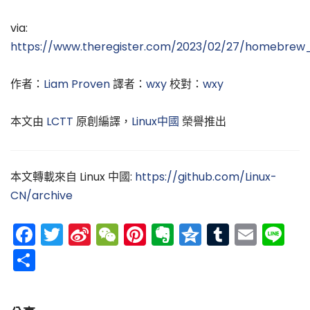
via:
https://www.theregister.com/2023/02/27/homebrew
作者：
Liam Proven
譯者：
wxy
校對：
wxy
本文由
LCTT
原創編譯，
Linux中國
榮譽推出
本文轉載來自 Linux 中國:
https://github.com/Linux-
CN/archive
Facebook
Twitter
Sina
WeChat
Pinterest
Evernote
Qzone
Tumblr
Emai
Li
Weibo
分
享