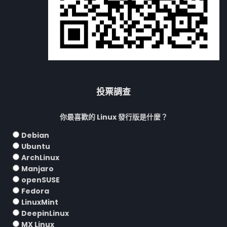
投票調查
你最喜歡的 Linux 發行版是什麼？
Debian
Ubuntu
ArchLinux
Manjaro
openSUSE
Fedora
LinuxMint
DeepinLinux
MX Linux