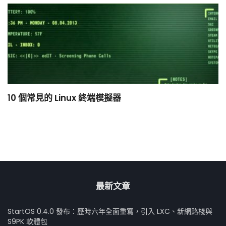
10 個常見的 Linux 終端模擬器
小
最新文章
StartOS 0.4.0 發布：歷時六年全面重寫，引入 LXC、新網路棧與
S9PK 軟體包