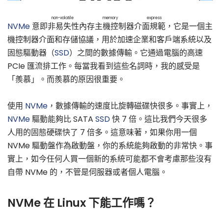
non-volatile memory express
NVMe
意即
非易失性內存主機控制器介面規範
，它是一個主
機控制器介面和存儲協議，用於加速企業和客戶端系統以及
固態驅動器（
SSD
）之間的數據傳輸。它通過電腦的高速
PCIe 匯流排工作。每當我看到這些名詞時，我的感受是
「羨慕」。而羨慕的原因很重要。
使用
NVMe
，數據傳輸的速度比旋轉磁碟快很多。事實上，
NVMe
驅動能夠比 SATA
SSD
快 7 倍。這比我們今天很多
人用的固態硬碟快了 7 倍多。這意味著，如果你用一個
NVMe 驅動盤作為啟動盤，你的系統能夠啟動的非常快。事
實上，如今任何人買一個新的系統可能都不會考慮那些沒有
自帶 NVMe 的，不管是伺服器或者個人電腦。
NVMe 在 Linux 下能工作嗎？