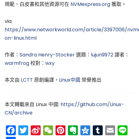
規範、白皮書和其他資源可在
NVMexpress.org
獲取。
via:
https://www.networkworld.com/article/3397006/nvm
on-linux.html
作者：
Sandra Henry-Stocker
選題：
lujun9972
譯者：
warmfrog
校對：
wxy
本文由
LCTT
原創編譯，
Linux中國
榮譽推出
本文轉載來自 Linux 中國:
https://github.com/Linux-
CN/archive
Facebook
Twitter
Sina
WeChat
Pinterest
Evernote
Qzone
Tumblr
Emai
Li