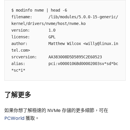
$ modinfo nvme | head -6

filename:       /lib/modules/5.0.0-15-generic/
kernel/drivers/nvme/host/nvme.ko

version:        1.0

license:        GPL

author:         Matthew Wilcox <willy@linux.in
tel.com>

srcversion:     AA383008D5D5895C2E60523

alias:          pci:v0000106Bd00002003sv*sd*bc
*sc*i*
了解更多
如果你想了解極速的 NVMe 存儲的更多細節，可在
PCWorld
獲取。