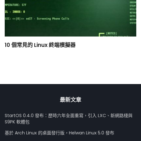
10 個常見的 Linux 終端模擬器
小
最新文章
StartOS 0.4.0 發布：歷時六年全面重寫，引入 LXC、新網路棧與
S9PK 軟體包
基於 Arch Linux 的桌面發行版，Helwan Linux 5.0 發布