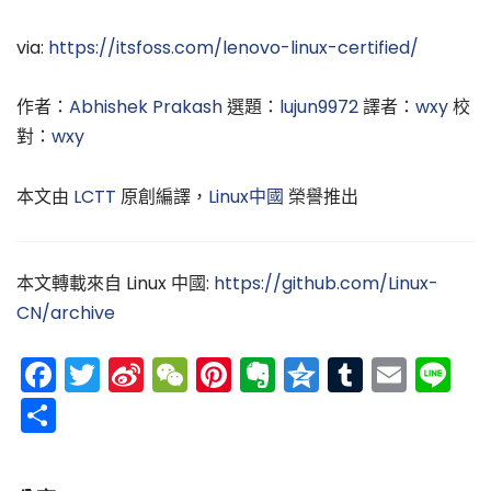
via:
https://itsfoss.com/lenovo-linux-certified/
作者：
Abhishek Prakash
選題：
lujun9972
譯者：
wxy
校
對：
wxy
本文由
LCTT
原創編譯，
Linux中國
榮譽推出
本文轉載來自 Linux 中國:
https://github.com/Linux-
CN/archive
Facebook
Twitter
Sina
WeChat
Pinterest
Evernote
Qzone
Tumblr
Emai
Li
Weibo
分
享