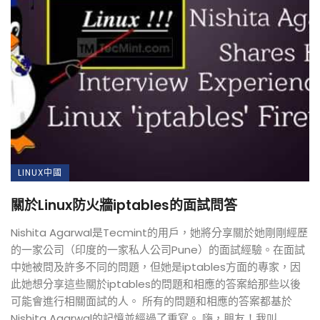
LINUX中國
關於Linux防火牆iptables的面試問答
Nishita Agarwal是Tecmint的用戶，她將分享關於她剛剛經歷
的一家公司（印度的一家私人公司Pune）的面試經驗。在面試
中她被問及許多不同的問題，但她是iptables方面的專家，因
此她想分享這些關於iptables的問題和相應的答案給那些以後
可能會進行相關面試的人。 所有的問題和相應的答案都基於
Nishita Agarwal的記憶並經過了重寫。 嗨，朋友！我叫