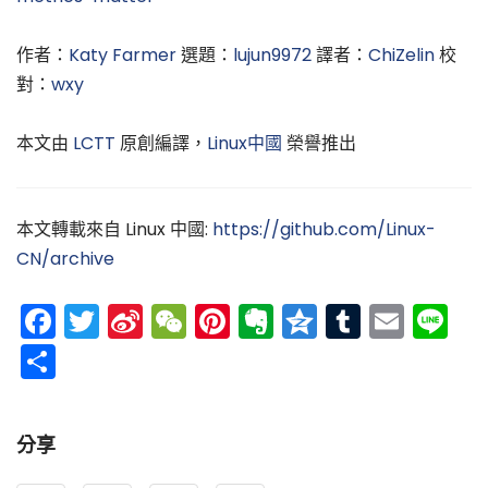
作者：
Katy Farmer
選題：
lujun9972
譯者：
ChiZelin
校
對：
wxy
本文由
LCTT
原創編譯，
Linux中國
榮譽推出
本文轉載來自 Linux 中國:
https://github.com/Linux-
CN/archive
Facebook
Twitter
Sina
WeChat
Pinterest
Evernote
Qzone
Tumblr
Emai
Li
Weibo
分
享
分享