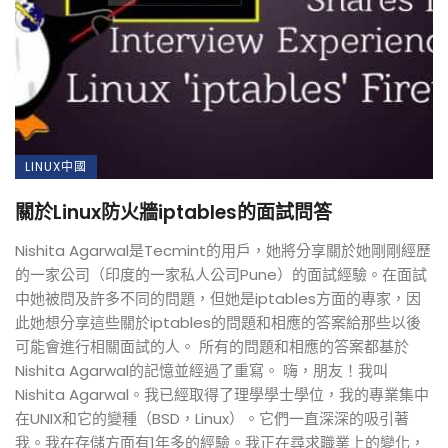
LINUX中國
關於Linux防火牆iptables的面試問答
Nishita Agarwal是Tecmint的用戶，她將分享關於她剛剛經歷
的一家公司（印度的一家私人公司Pune）的面試經驗。在面試
中她被問及許多不同的問題，但她是iptables方面的專家，因
此她想分享這些關於iptables的問題和相應的答案給那些以後
可能會進行相關面試的人。 所有的問題和相應的答案都基於
Nishita Agarwal的記憶並經過了重寫。 嗨，朋友！我叫
Nishita Agarwal。我已經取得了理學學士學位，我的專業集中
在UNIX和它的變種（BSD，Linux）。它們一直深深的吸引著
我。我在存儲方面有1年多的經驗。我正在尋求職業上的變化，