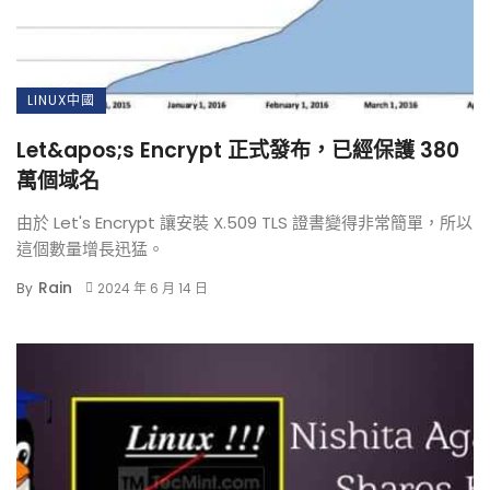
LINUX中國
Let&apos;s Encrypt 正式發布，已經保護 380
萬個域名
由於 Let's Encrypt 讓安裝 X.509 TLS 證書變得非常簡單，所以
這個數量增長迅猛。
Rain
By
2024 年 6 月 14 日