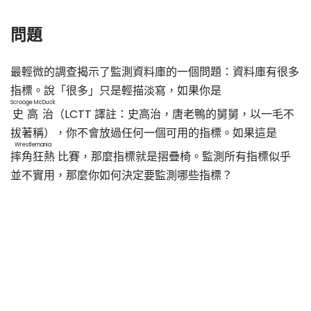
問題
最輕微的調查揭示了監測資料庫的一個問題：資料庫有很多
指標。說「很多」只是輕描淡寫，如果你是
Scrooge McDuck
史高治
（LCTT 譯註：史高治，唐老鴨的舅舅，以一毛不
拔著稱），你不會放過任何一個可用的指標。如果這是
Wrestlemania
摔角狂熱
比賽，那麼指標就是摺疊椅。監測所有指標似乎
並不實用，那麼你如何決定要監測哪些指標？