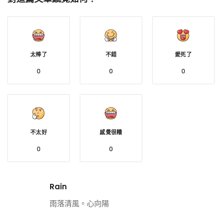
太棒了
不錯
愛死了
0
0
0
不太好
感覺很糟
0
0
Rain
雨落清風。心向陽