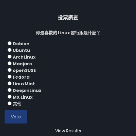
投票調查
你最喜歡的 Linux 發行版是什麼？
Debian
Ubuntu
ArchLinux
Manjaro
openSUSE
Fedora
LinuxMint
DeepinLinux
MX Linux
其他
View Results