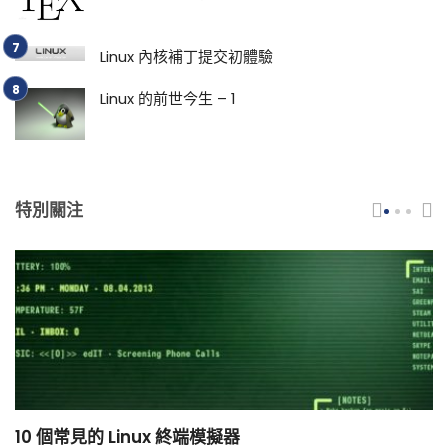
Linux 內核補丁提交初體驗
Linux 的前世今生 – 1
特別關注
10 個常見的 Linux 終端模擬器
小