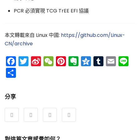
PCR 必須實現 TCG TrEE EFI 協議
本文轉載來自 Linux 中國:
https://github.com/Linux-
CN/archive
Facebook
Twitter
Sina
WeChat
Pinterest
Evernote
Qzone
Tumblr
Emai
Li
Weibo
分
享
分享
對這篇文章感覺如何？