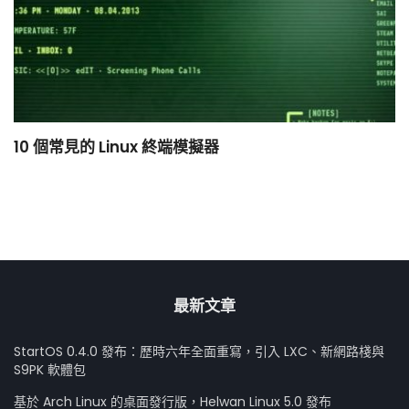
10 個常見的 Linux 終端模擬器
小
最新文章
StartOS 0.4.0 發布：歷時六年全面重寫，引入 LXC、新網路棧與
S9PK 軟體包
基於 Arch Linux 的桌面發行版，Helwan Linux 5.0 發布