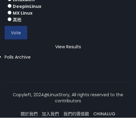
DeepinLinux
MX Linux
其他
View Results
Polls Archive
Copyleft, 2024@LinuxStory, All rights reserved to the
contributors
關於我們
加入我們
我們的價值觀
CHINALUG
操作系統論壇