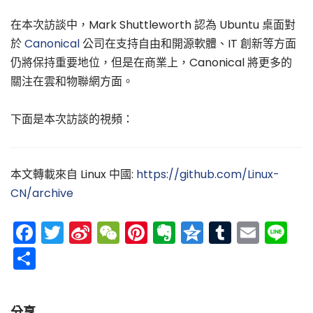
在本次訪談中，Mark Shuttleworth 認為 Ubuntu 桌面對
於
Canonical
公司在支持自由和開源軟體、IT 創新等方面
仍將保持重要地位，但是在商業上，Canonical 將更多的
關注在雲和物聯網方面。
下面是本次訪談的視頻：
本文轉載來自 Linux 中國:
https://github.com/Linux-
CN/archive
Facebook
Twitter
Sina
WeChat
Pinterest
Evernote
Qzone
Tumblr
Emai
Li
Weibo
分
享
分享