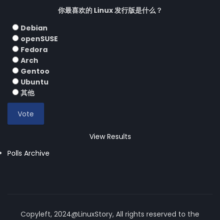
你最喜欢的 Linux 发行版是什么？
Debian
openSUSE
Fedora
Arch
Gentoo
Ubuntu
其他
View Results
Polls Archive
Copyleft, 2024@LinuxStory, All rights reserved to the