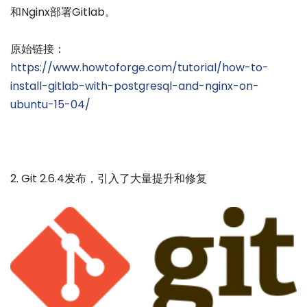
和Nginx部署Gitlab。
原始链接：
https://www.howtoforge.com/tutorial/how-to-
install-gitlab-with-postgresql-and-nginx-on-
ubuntu-15-04/
2. Git 2.6.4发布，引入了大量提升和修复