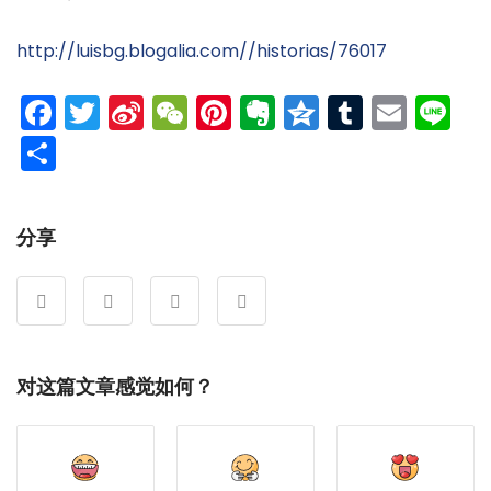
http://luisbg.blogalia.com//historias/76017
Facebook
Twitter
Sina
WeChat
Pinterest
Evernote
Qzone
Tumblr
Emai
Li
Weibo
分
享
分享
对这篇文章感觉如何？