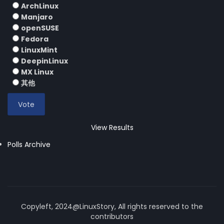
ArchLinux
Manjaro
openSUSE
Fedora
LinuxMint
DeepinLinux
MX Linux
其他
View Results
Polls Archive
Copyleft, 2024@LinuxStory, All rights reserved to the
contributors