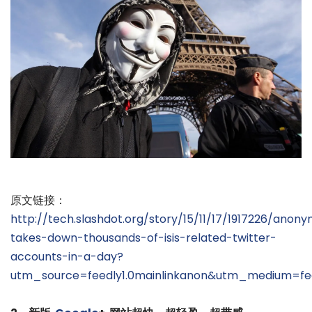
原文链接：
http://tech.slashdot.org/story/15/11/17/1917226/anon
takes-down-thousands-of-isis-related-twitter-
accounts-in-a-day?
utm_source=feedly1.0mainlinkanon&utm_medium=f