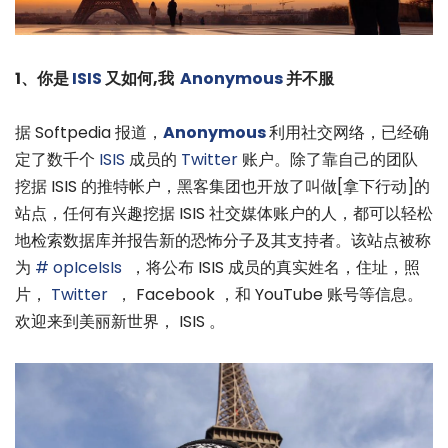
1、你是
ISIS
又如何,我
Anonymous
并不服
据 Softpedia 报道，
Anonymous
利用社交网络，已经确
定了数千个
ISIS
成员的
Twitter
账户。除了靠自己的团队
挖据 ISIS 的推特帐户，黑客集团也开放了叫做[拿下行动]的
站点，任何有兴趣挖据 ISIS 社交媒体账户的人，都可以轻松
地检索数据库并报告新的恐怖分子及其支持者。该站点被称
为
# opIceIsIs
，将公布 ISIS 成员的真实姓名，住址，照
片，
Twitter
， Facebook ，和 YouTube 账号等信息。
欢迎来到美丽新世界， ISIS 。