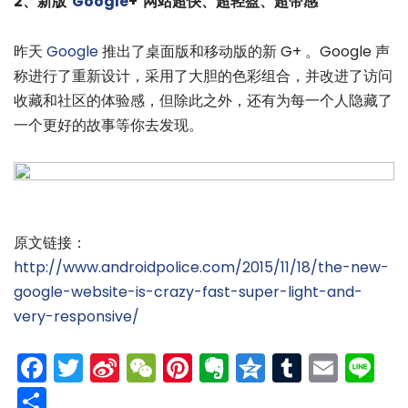
2、新版
Google
+ 网站超快、超轻盈、超带感
昨天
Google
推出了桌面版和移动版的新 G+ 。Google 声
称进行了重新设计，采用了大胆的色彩组合，并改进了访问
收藏和社区的体验感，但除此之外，还有为每一个人隐藏了
一个更好的故事等你去发现。
原文链接：
http://www.androidpolice.com/2015/11/18/the-new-
google-website-is-crazy-fast-super-light-and-
very-responsive/
Facebook
Twitter
Sina
WeChat
Pinterest
Evernote
Qzone
Tumblr
Emai
Li
Weibo
分