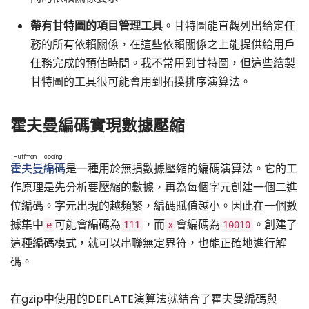
帶有甘特圖的項目管理工具
。甘特圖能直觀列出給定任
務的所有依賴關係，在這些依賴關係之上能提供給用戶
任務完成的預估時間。我不常用到甘特圖，但這些繪製
甘特圖的工具很可能會用到拓撲排序演算法。
霍夫曼編碼實現數據壓縮
Huffman coding
霍夫曼編碼
是一種用於無損數據壓縮的編碼演算法。它的工
作原理是先分析要壓縮的數據，再為每個字元創建一個二進
位編碼。字元出現的越頻繁，編碼賦值越小。因此在一個數
據集中
可能會編碼為
，而
會編碼為
。創建了
e
111
x
10010
這種編碼模式，就可以串聯無定界符，也能正確地進行解
碼。
在gzip中使用的DEFLATE演算法就結合了霍夫曼編碼與