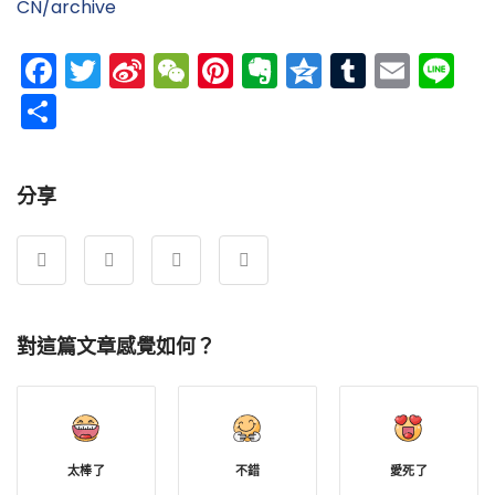
CN/archive
Facebook
Twitter
Sina
WeChat
Pinterest
Evernote
Qzone
Tumblr
Emai
Li
Weibo
分
享
分享
對這篇文章感覺如何？
太棒了
不錯
愛死了