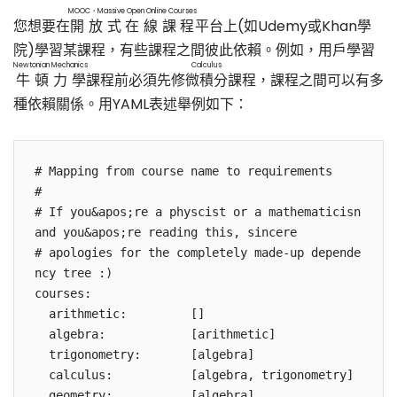
MOOC，Massive Open Online Courses
您想要在
開放式在線課程
平台上(如Udemy或Khan學
院)學習某課程，有些課程之間彼此依賴。例如，用戶學習
Newtonian Mechanics
Calculus
牛頓力學
課程前必須先修
微積分
課程，課程之間可以有多
種依賴關係。用YAML表述舉例如下：
# Mapping from course name to requirements

#

# If you&apos;re a physcist or a mathematicisn 
and you&apos;re reading this, sincere

# apologies for the completely made-up depende
ncy tree :)

courses:

  arithmetic:         []

  algebra:            [arithmetic]

  trigonometry:       [algebra]

  calculus:           [algebra, trigonometry]

  geometry:           [algebra]
