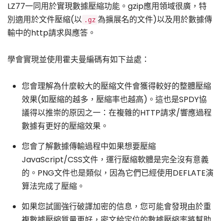
LZ77一同用於實現數據壓縮功能。gzip應用領域很廣，特
別適用於文件壓縮(以
為擴展名的文件)以及用於數據傳
.gz
輸中的http請求與應答。
學會實現並使用霍夫曼編碼有如下益處：
您會理解為什麼較大的壓縮文件會獲得較好的整體壓縮
效果(如壓縮的越多，壓縮率也越高)。這也是SPDY協
議得以推崇的原因之一：在複雜的HTTP請求/響應過程
數據有更好的壓縮效果。
您會了解數據傳輸過程中如果想要壓縮
JavaScript/CSS文件，運行壓縮軟體是完全沒有意義
的。PNG文件也是類似，因為它們已經使用DEFLATE演
算法完成了壓縮。
如果您試圖強行破譯加密的信息，您可能會發現由於重
複數據壓縮質量更好，密文給定位的數據壓縮率將幫助