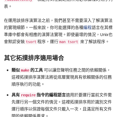
表。
在運用該排序演算法之前，我們甚至不需要深入了解演算法
的實現細節。一般來說，你可能選擇的各種
編程
語言在其標
準庫中都會有相應的演算法實現。即使最壞的情況，Unix也
會默認安裝
程序，運行
來了解該程序。
tsort
man tsort
其它拓撲排序適用場合
類似
的工具
可以讓您聲明任務之間的依賴關係，
make
這裡拓撲排序演算法將從底層實現具有依賴關係的任務
順序執行的功能。
具有
指令的編程語言
適用於要運行當前文件需
require
先運行另一個文件的情況。這裡拓撲排序用於識別文件
運行順序以保證每個文件只載入一次，且滿足所有文件
間的依賴關係要求。