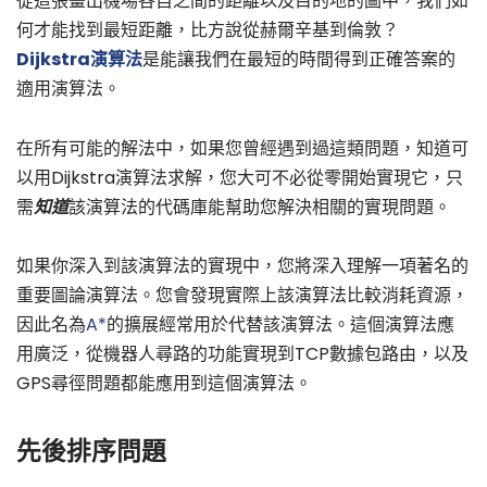
從這張畫出機場各自之間的距離以及目的地的圖中，我們如
何才能找到最短距離，比方說從赫爾辛基到倫敦？
Dijkstra演算法
是能讓我們在最短的時間得到正確答案的
適用演算法。
在所有可能的解法中，如果您曾經遇到過這類問題，知道可
以用Dijkstra演算法求解，您大可不必從零開始實現它，只
需
知道
該演算法的代碼庫能幫助您解決相關的實現問題。
如果你深入到該演算法的實現中，您將深入理解一項著名的
重要圖論演算法。您會發現實際上該演算法比較消耗資源，
因此名為
A*
的擴展經常用於代替該演算法。這個演算法應
用廣泛，從機器人尋路的功能實現到TCP數據包路由，以及
GPS尋徑問題都能應用到這個演算法。
先後排序問題