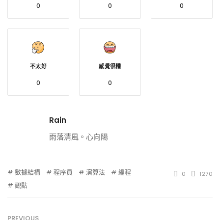
0
0
0
不太好
感覺很糟
0
0
Rain
雨落清風。心向陽
數據結構
程序員
演算法
編程
0
1270
觀點
PREVIOUS