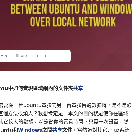
Rain
Share
untu中如何實現區域網內的文件夾
共享
。
要從一台Ubuntu電腦向另一台電腦傳輸數據時，是不是必
得這個方法很煩人？我想肯定是。本文的目的就是使你在區域
其它較大的數據，以節省你的寶貴時間。只需一次設置，然
untu和
Windows
之間
共享
文件
，當然這對其它Linux系統