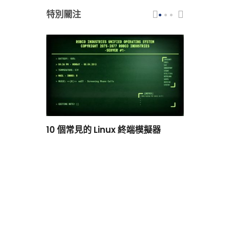
特別關注
scar 品牌
10 個常見的 Linux 終端模擬器
小白觀察：Le
過渡到 ISRG