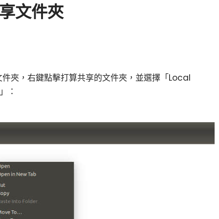
共享文件夾
文件夾，右鍵點擊打算共享的文件夾，並選擇「Local
）」：
小白觀察：Let&apos;s Encrpt 正
更開放的分散式事務 | Fe
過渡到 ISRG Root
升級，更名為 Seata