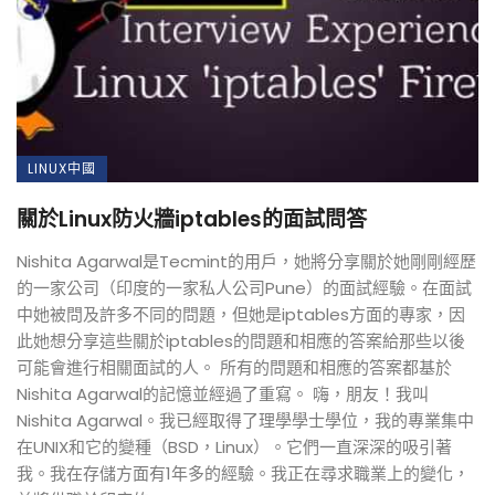
LINUX中國
關於Linux防火牆iptables的面試問答
Nishita Agarwal是Tecmint的用戶，她將分享關於她剛剛經歷
的一家公司（印度的一家私人公司Pune）的面試經驗。在面試
中她被問及許多不同的問題，但她是iptables方面的專家，因
此她想分享這些關於iptables的問題和相應的答案給那些以後
可能會進行相關面試的人。 所有的問題和相應的答案都基於
Nishita Agarwal的記憶並經過了重寫。 嗨，朋友！我叫
Nishita Agarwal。我已經取得了理學學士學位，我的專業集中
在UNIX和它的變種（BSD，Linux）。它們一直深深的吸引著
我。我在存儲方面有1年多的經驗。我正在尋求職業上的變化，