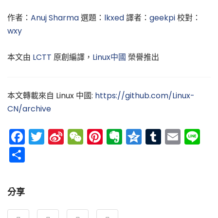
作者：
Anuj Sharma
選題：
lkxed
譯者：
geekpi
校對：
wxy
本文由
LCTT
原創編譯，
Linux中國
榮譽推出
本文轉載來自 Linux 中國:
https://github.com/Linux-
CN/archive
Facebook
Twitter
Sina
WeChat
Pinterest
Evernote
Qzone
Tumblr
Emai
Li
Weibo
分
享
分享