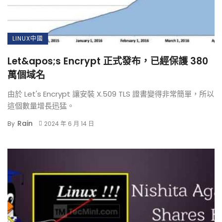
LINUX中國
Let&apos;s Encrypt 正式發布，已經保護 380
萬個域名
由於 Let's Encrypt 讓安裝 X.509 TLS 證書變得非常簡單，所以
這個數量增長迅猛。
Rain
By
2024 年 6 月 14 日