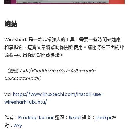
總結
Wireshark 是一款非常強大的工具，需要一些時間來適應
和掌握它，這篇文章將幫助你開始使用。請隨時在下面的評
論欄中提出你的疑問或建議。
（題圖：MJ/63c09e75-a3e7-4dbf-ac6f-
0233bdd34ad8）
via:
https://www.linuxtechi.com/install-use-
wireshark-ubuntu/
作者：
Pradeep Kumar
選題：
lkxed
譯者：
geekpi
校
對：
wxy