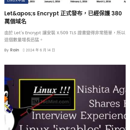
LINUX中國
Let&apos;s Encrypt 正式發布，已經保護 380
萬個域名
由於 Let's Encrypt 讓安裝 X.509 TLS 證書變得非常簡單，所以
這個數量增長迅猛。
Rain
By
2024 年 6 月 14 日