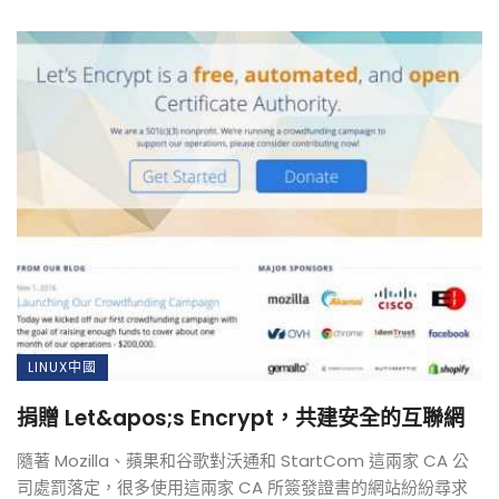
LINUX中國
捐贈 Let&apos;s Encrypt，共建安全的互聯網
隨著 Mozilla、蘋果和谷歌對沃通和 StartCom 這兩家 CA 公
司處罰落定，很多使用這兩家 CA 所簽發證書的網站紛紛尋求