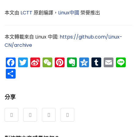
本文由
LCTT
原創編譯，
Linux中國
榮譽推出
本文轉載來自 Linux 中國:
https://github.com/Linux-
CN/archive
Facebook
Twitter
Sina
WeChat
Pinterest
Evernote
Qzone
Tumblr
Emai
Li
Weibo
分
享
分享