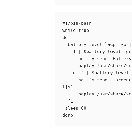
#!/bin/bash

while true

do

  battery_level=`acpi -b | grep -P -o &apos;[0-9]+(?=%)&apos;`

   if [ $battery_level -ge 95 ]; then

      notify-send "Battery Full" "Level: ${battery_level}%"

      paplay /usr/share/sounds/freedesktop/stereo/suspend-error.oga

    elif [ $battery_level -le 20 ]; then

      notify-send --urgency=CRITICAL "Battery Low" "Level: ${battery_leve
l}%"

      paplay /usr/share/sounds/freedesktop/stereo/suspend-error.oga

  fi

 sleep 60
