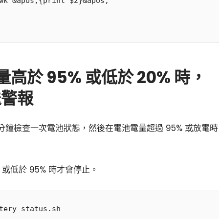
wk &apos;{print $2}&apos;

高於 95% 或低於 20% 時，
送警報
小白觀察：Let&apos;s Encrpt 正
更開放的分散式事務 | Fe
鐘檢查一次電池狀態，然後在電池電量超過 95% 或放電時
過渡到 ISRG Root
升級，更名為 Seata
或低於 95% 時才會停止。