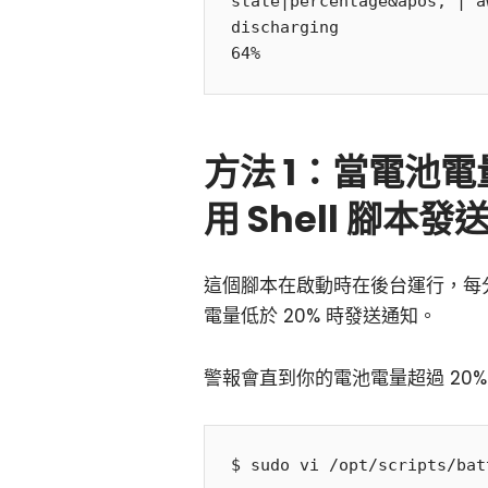
state|percentage&apos; | a
discharging

方法 1：當電池電量
用 Shell 腳本發
這個腳本在啟動時在後台運行，每分
電量低於 20% 時發送通知。
警報會直到你的電池電量超過 20% 