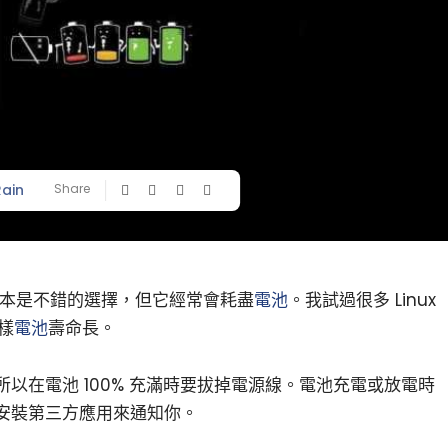
Rain
Share
x 筆記本是不錯的選擇，但它經常會耗盡
電池
。我試過很多 Linux
那樣
電池
壽命長。
所以在電池 100% 充滿時要拔掉電源線。電池充電或放電時
安裝第三方應用來通知你。