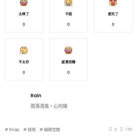
太棒了
不錯
愛死了
0
0
0
不太好
感覺很糟
0
0
Rain
雨落清風。心向陽
Snap
技術
磁碟空間
0
1781