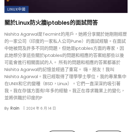
LINUX中國
關於Linux防火牆iptables的面試問答
Nishita Agarwal是Tecmint的用戶，她將分享關於她剛剛經歷
的一家公司（印度的一家私人公司Pune）的面試經驗。在面試
中她被問及許多不同的問題，但她是iptables方面的專家，因
此她想分享這些關於iptables的問題和相應的答案給那些以後
可能會進行相關面試的人。 所有的問題和相應的答案都基於
Nishita Agarwal的記憶並經過了重寫。 嗨，朋友！我叫
Nishita Agarwal。我已經取得了理學學士學位，我的專業集中
在UNIX和它的變種（BSD，Linux）。它們一直深深的吸引著
我。我在存儲方面有1年多的經驗。我正在尋求職業上的變化，
並將供職於印度的P
Rain
By
2024 年 6 月 14 日