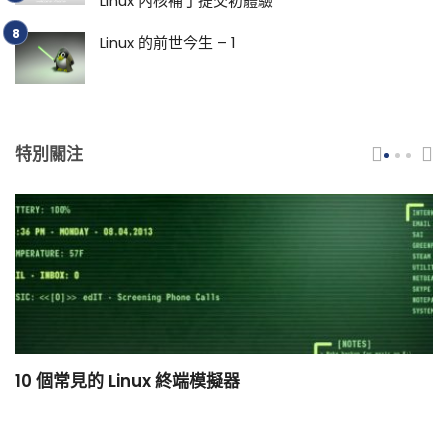
Linux 內核補丁提交初體驗
Linux 的前世今生 – 1
特別關注
10 個常見的 Linux 終端模擬器
小