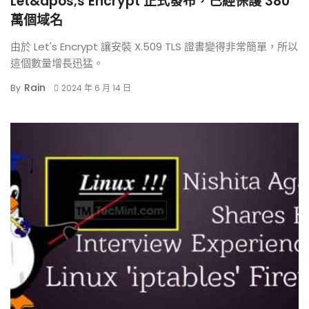
Let&apos;s Encrypt 正式發布，已經保護 380
萬個域名
由於 Let's Encrypt 讓安裝 X.509 TLS 證書變得非常簡單，所以
這個數量增長迅猛。
Rain
By
2024 年 6 月 14 日