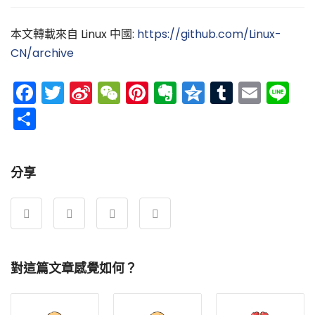
本文轉載來自 Linux 中國:
https://github.com/Linux-
CN/archive
Facebook
Twitter
Sina
WeChat
Pinterest
Evernote
Qzone
Tumblr
Emai
Li
Weibo
分
享
分享
對這篇文章感覺如何？