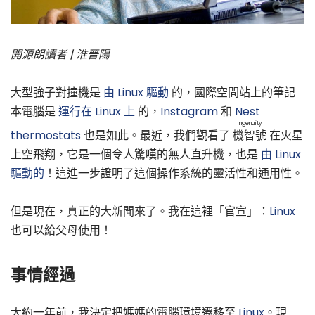
開源朗讀者 | 淮晉陽
大型強子對撞機是
由 Linux 驅動
的，國際空間站上的筆記
本電腦是
運行在 Linux 上
的，
Instagram
和
Nest
Ingenuity
thermostats
也是如此。最近，我們觀看了
機智號
在火星
上空飛翔，它是一個令人驚嘆的無人直升機，也是
由 Linux
驅動的
！這進一步證明了這個操作系統的靈活性和通用性。
但是現在，真正的大新聞來了。我在這裡「官宣」：
Linux
也可以給父母使用！
事情經過
大約一年前，我決定把媽媽的電腦環境遷移至
Linux
。現