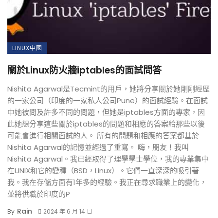
LINUX中國
關於Linux防火牆iptables的面試問答
Nishita Agarwal是Tecmint的用戶，她將分享關於她剛剛經歷
的一家公司（印度的一家私人公司Pune）的面試經驗。在面試
中她被問及許多不同的問題，但她是iptables方面的專家，因
此她想分享這些關於iptables的問題和相應的答案給那些以後
可能會進行相關面試的人。 所有的問題和相應的答案都基於
Nishita Agarwal的記憶並經過了重寫。 嗨，朋友！我叫
Nishita Agarwal。我已經取得了理學學士學位，我的專業集中
在UNIX和它的變種（BSD，Linux）。它們一直深深的吸引著
我。我在存儲方面有1年多的經驗。我正在尋求職業上的變化，
並將供職於印度的P
Rain
By
2024 年 6 月 14 日