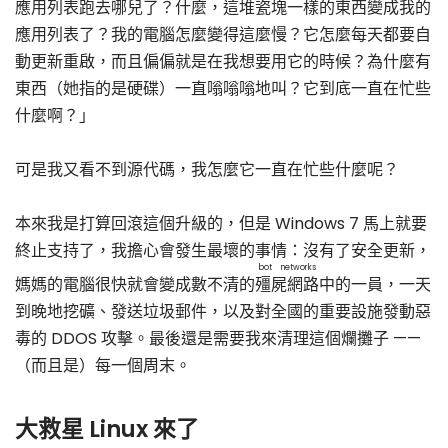
應用列表跑去哪兒了？什麼，這堆瓷塊一樣的東西變成我的
應用列表了？我的電腦怎麼變得這麼慢？它怎麼每天都要自
動更新重啟，而且偏偏就是在我想要用它的時候？為什麼有
東西（她指的是硬碟）一直嗡嗡嗡地叫？它到底一直在忙些
什麼啊？」
可是我又看不到源代碼，我怎麼它一直在忙些什麼呢？
本來我是打算回滾這個升級的，但是 Windows 7 馬上就要
終止支持了，我擔心會發生最壞的事情：沒有了安全更新，
bot networks
媽媽的電腦很快就會變成數不清的
殭屍網路
中的一員，一天
到晚地挖礦、發送垃圾郵件，以及對全國的重要設施發動惡
毒的 DDOS 攻擊。最後還是需要我來清理這個爛攤子 ——
（而且是）每一個周末。
大救星 Linux 來了