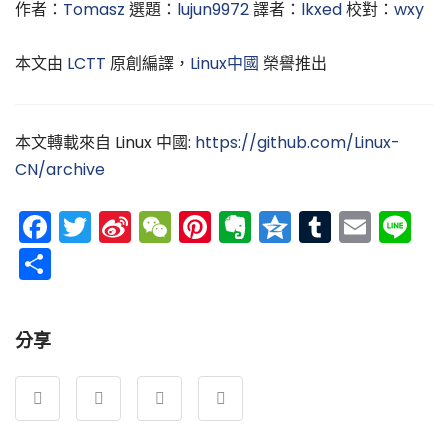
作者：
Tomasz
選題：
lujun9972
譯者：
lkxed
校對：
wxy
本文由
LCTT
原創編譯，
Linux中國
榮譽推出
本文轉載來自 Linux 中國:
https://github.com/Linux-
CN/archive
Facebook
Twitter
Sina
WeChat
Pinterest
Evernote
Qzone
Tumblr
Emai
Li
Weibo
分
享
分享