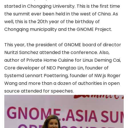
started in Chongqing University. This is the first time
the summit ever been held in the west of China. As
well, this is the 20th year of the birthday of
Chongqing municipality and the GNOME Project.
This year, the president of GNOME board of director
Nuritzi Sanchez attended the conference. Also,
author of Private Home Cuisine for Linux Deming Cai,
Core developer of NEO Pengtao Lin, founder of
Systemd Lennart Poettering, founder of NW.js Roger
Wang and more than a dozen of authorities in open
source attended for speeches.