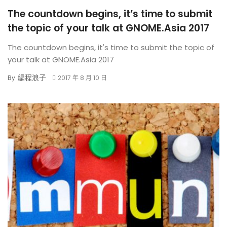
The countdown begins, it’s time to submit
the topic of your talk at GNOME.Asia 2017
The countdown begins, it's time to submit the topic of
your talk at GNOME.Asia 2017
編程浪子
By
2017 年 8 月 10 日