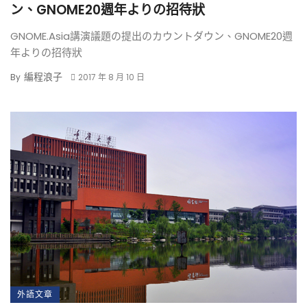
ン、GNOME20週年よりの招待狀
GNOME.Asia講演議題の提出のカウントダウン、GNOME20週
年よりの招待狀
編程浪子
By
2017 年 8 月 10 日
外語文章