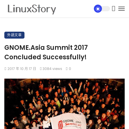
外語文章
GNOME.Asia Summit 2017
Concluded Successfully!
2017 年 10 月 17 日
3084 views
0