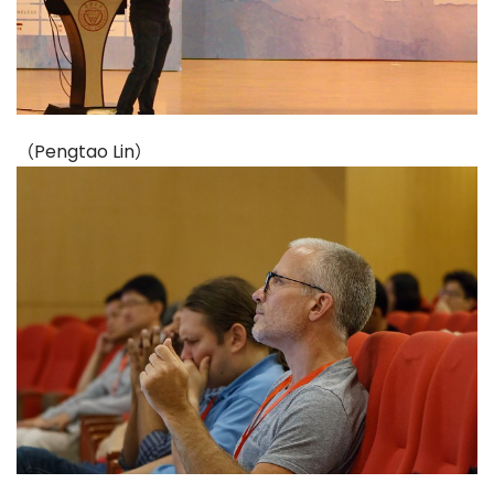
（Pengtao Lin）