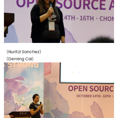
（Nuritzi Sanchez）
（Deming Cai）