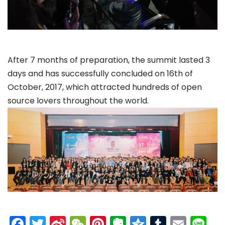
After 7 months of preparation, the summit lasted 3
days and has successfully concluded on 16th of
October, 2017, which attracted hundreds of open
source lovers throughout the world.
Facebook
Twitter
Sina
WeChat
Pinterest
Evernote
Qzone
Tumblr
Emai
Li