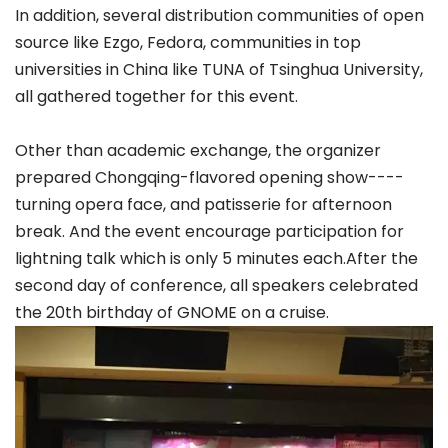
In addition, several distribution communities of open
source like Ezgo, Fedora, communities in top
universities in China like TUNA of Tsinghua University,
all gathered together for this event.
Other than academic exchange, the organizer
prepared Chongqing-flavored opening show----
turning opera face, and patisserie for afternoon
break. And the event encourage participation for
lightning talk which is only 5 minutes each.After the
second day of conference, all speakers celebrated
the 20th birthday of GNOME on a cruise.